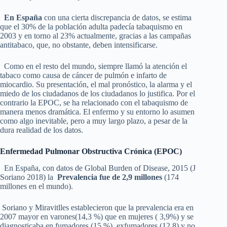
En España
con una cierta discrepancia de datos, se estima
que el 30% de la población adulta padecía tabaquismo en
2003 y en torno al 23% actualmente, gracias a las campañas
antitabaco, que, no obstante, deben intensificarse.
Como en el resto del mundo, siempre llamó la atención el
tabaco como causa de cáncer de pulmón e infarto de
miocardio. Su presentación, el mal pronóstico, la alarma y el
miedo de los ciudadanos de los ciudadanos lo justifica. Por el
contrario la EPOC, se ha relacionado con el tabaquismo de
manera menos dramática. El enfermo y su entorno lo asumen
como algo inevitable, pero a muy largo plazo, a pesar de la
dura realidad de los datos.
Enfermedad Pulmonar Obstructiva Crónica (EPOC)
En España, con datos de Global Burden of Disease, 2015 (J
Soriano 2018) la
Prevalencia fue de 2,9 millones
(174
millones en el mundo).
Soriano y Miravitlles establecieron que la prevalencia era en
2007 mayor en varones(14,3 %) que en mujeres ( 3,9%) y se
diagnosticaba en fumadores (15 %), exfumadores (12,8) y no