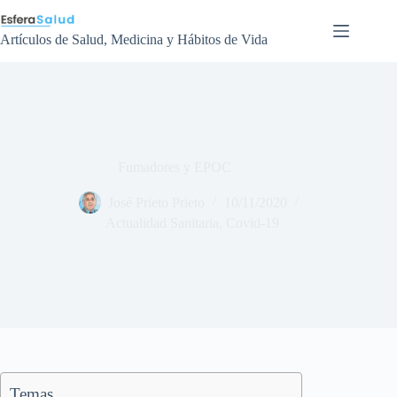
Saltar
al
contenido
Artículos de Salud, Medicina y Hábitos de Vida
Fumadores y EPOC
José Prieto Prieto
10/11/2020
Actualidad Sanitaria
,
Covid-19
Temas