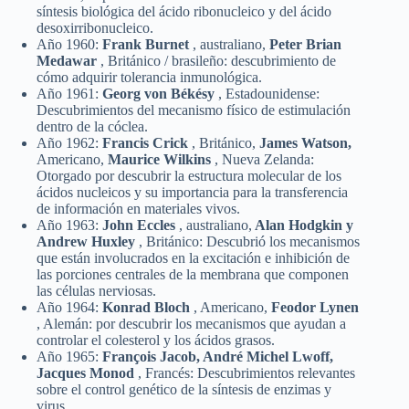
síntesis biológica del ácido ribonucleico y del ácido
desoxirribonucleico.
Año 1960:
Frank Burnet
, australiano,
Peter Brian
Medawar
, Británico / brasileño: descubrimiento de
cómo adquirir tolerancia inmunológica.
Año 1961:
Georg von Békésy
, Estadounidense:
Descubrimientos del mecanismo físico de estimulación
dentro de la cóclea.
Año 1962:
Francis Crick
, Británico,
James Watson,
Americano,
Maurice Wilkins
, Nueva Zelanda:
Otorgado por descubrir la estructura molecular de los
ácidos nucleicos y su importancia para la transferencia
de información en materiales vivos.
Año 1963:
John Eccles
, australiano,
Alan Hodgkin y
Andrew Huxley
, Británico: Descubrió los mecanismos
que están involucrados en la excitación e inhibición de
las porciones centrales de la membrana que componen
las células nerviosas.
Año 1964:
Konrad Bloch
, Americano,
Feodor Lynen
, Alemán: por descubrir los mecanismos que ayudan a
controlar el colesterol y los ácidos grasos.
Año 1965:
François Jacob, André Michel Lwoff,
Jacques Monod
, Francés: Descubrimientos relevantes
sobre el control genético de la síntesis de enzimas y
virus.