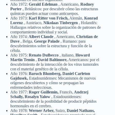
Año 1972:
Gerald Edelman
, Americano,
Rodney
Porter
, Británicos: por descubrir cómo las estructuras
químicas pueden actuar como anticuerpos.
Año 1973:
Karl Ritter von Frisch,
Alemán,
Konrad
Lorenz
, Austriaco,
Nikolaas Tinbergen
, Holandés:
Hallazgos relativos sobre la organización de patrones de
comportamiento individual y social.
Año 1974:
Albert Claude
, Americano,
Christian de
Duve
, Belga,
George Palade
, Rumano: para
descubrimientos sobre la estructura y función de la
célula.
Año 1975:
Renato Dulbecco
, italiano,
Howard
Martin Temin
,
David Baltimore,
Americanos: por el
descubrimiento de la interacción de los virus tumorales
con el material genético de la célula.
Año 1976:
Baruch Blumberg, Daniel Carleton
Gajdusek,
Estadounidenses: Mecanismos de nuevos
orígenes descubiertos y cómo se propagan las
enfermedades infecciosas.
Año 1977:
Roger Guillemin,
Francés,
Andrzej
Schally, Rosalyn Yalow
, Estadounidenses:
descubrimiento de la posibilidad de producir péptidos
hormonales en el cerebro.
Año 1978:
Werner Arber,
Suizo,
Daniel Nathans,