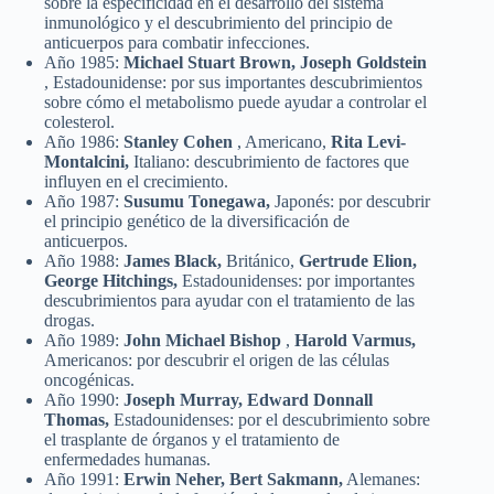
sobre la especificidad en el desarrollo del sistema
inmunológico y el descubrimiento del principio de
anticuerpos para combatir infecciones.
Año 1985:
Michael Stuart Brown, Joseph Goldstein
, Estadounidense: por sus importantes descubrimientos
sobre cómo el metabolismo puede ayudar a controlar el
colesterol.
Año 1986:
Stanley Cohen
, Americano,
Rita Levi-
Montalcini,
Italiano: descubrimiento de factores que
influyen en el crecimiento.
Año 1987:
Susumu Tonegawa,
Japonés: por descubrir
el principio genético de la diversificación de
anticuerpos.
Año 1988:
James Black,
Británico,
Gertrude Elion,
George Hitchings,
Estadounidenses: por importantes
descubrimientos para ayudar con el tratamiento de las
drogas.
Año 1989:
John Michael Bishop
,
Harold Varmus,
Americanos: por descubrir el origen de las células
oncogénicas.
Año 1990:
Joseph Murray, Edward Donnall
Thomas,
Estadounidenses: por el descubrimiento sobre
el trasplante de órganos y el tratamiento de
enfermedades humanas.
Año 1991:
Erwin Neher, Bert Sakmann,
Alemanes: