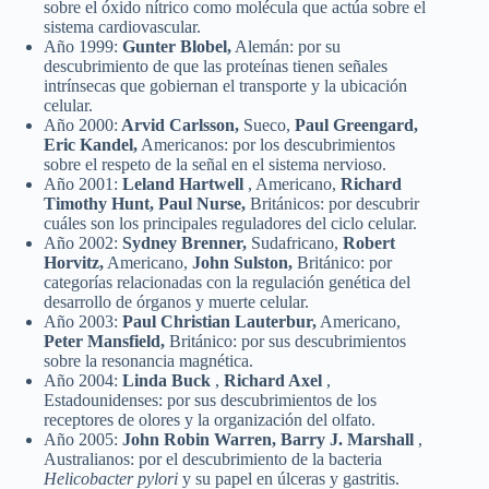
sobre el óxido nítrico como molécula que actúa sobre el
sistema cardiovascular.
Año 1999:
Gunter Blobel,
Alemán: por su
descubrimiento de que las proteínas tienen señales
intrínsecas que gobiernan el transporte y la ubicación
celular.
Año 2000:
Arvid Carlsson,
Sueco,
Paul Greengard,
Eric Kandel,
Americanos: por los descubrimientos
sobre el respeto de la señal en el sistema nervioso.
Año 2001:
Leland Hartwell
, Americano,
Richard
Timothy Hunt, Paul Nurse,
Británicos: por descubrir
cuáles son los principales reguladores del ciclo celular.
Año 2002:
Sydney Brenner,
Sudafricano,
Robert
Horvitz,
Americano,
John Sulston,
Británico: por
categorías relacionadas con la regulación genética del
desarrollo de órganos y muerte celular.
Año 2003:
Paul Christian Lauterbur,
Americano,
Peter Mansfield,
Británico: por sus descubrimientos
sobre la resonancia magnética.
Año 2004:
Linda Buck
,
Richard Axel
,
Estadounidenses: por sus descubrimientos de los
receptores de olores y la organización del olfato.
Año 2005:
John Robin Warren, Barry J. Marshall
,
Australianos: por el descubrimiento de la bacteria
Helicobacter pylori
y su papel en úlceras y gastritis.