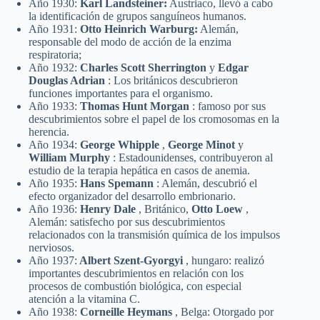
Año 1930:
Karl Landsteiner:
Austriaco, llevó a cabo
la identificación de grupos sanguíneos humanos.
Año 1931:
Otto Heinrich Warburg:
Alemán,
responsable del modo de acción de la enzima
respiratoria;
Año 1932:
Charles Scott Sherrington
y
Edgar
Douglas Adrian
: Los británicos descubrieron
funciones importantes para el organismo.
Año 1933:
Thomas Hunt Morgan
: famoso por sus
descubrimientos sobre el papel de los cromosomas en la
herencia.
Año 1934:
George Whipple
,
George Minot
y
William Murphy
: Estadounidenses, contribuyeron al
estudio de la terapia hepática en casos de anemia.
Año 1935:
Hans Spemann
: Alemán, descubrió el
efecto organizador del desarrollo embrionario.
Año 1936:
Henry Dale
, Británico,
Otto Loew
,
Alemán: satisfecho por sus descubrimientos
relacionados con la transmisión química de los impulsos
nerviosos.
Año 1937:
Albert Szent-Gyorgyi
, hungaro: realizó
importantes descubrimientos en relación con los
procesos de combustión biológica, con especial
atención a la vitamina C.
Año 1938:
Corneille Heymans
, Belga: Otorgado por