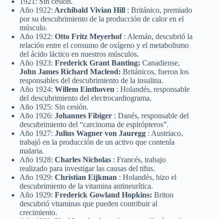
1921: Sin cesión.
Año 1922:
Archibald Vivian Hill
: Británico, premiado
por su descubrimiento de la producción de calor en el
músculo.
Año 1922:
Otto Fritz Meyerhof
: Alemán, descubrió la
relación entre el consumo de oxígeno y el metabolismo
del ácido láctico en nuestros músculos.
Año 1923:
Frederick Grant Banting:
Canadiense,
John James Richard Macleod:
Británicos, fueron los
responsables del descubrimiento de la insulina.
Año 1924:
Willem Einthoven
: Holandés, responsable
del descubrimiento del electrocardiograma.
Año 1925: Sin cesión.
Año 1926:
Johannes Fibiger
: Danés, responsable del
descubrimiento del “carcinoma de espirópteros”.
Año 1927:
Julius Wagner von Jauregg
: Austriaco,
trabajó en la producción de un activo que contenía
malaria.
Año 1928:
Charles Nicholas
: Francés, trabajo
realizado para investigar las causas del tifus.
Año 1929:
Christian Eijkman
: Holandés, hizo el
descubrimiento de la vitamina antineurítica.
Año 1929:
Frederick Gowland Hopkins:
Briton
descubrió vitaminas que pueden contribuir al
crecimiento.