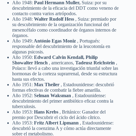
Año 1948:
Paul Hermann Muller,
Suiza: por su
descubrimiento de la eficacia del DDT como veneno de
contacto contra varios artrópodos.
Año 1948:
Walter Rudolf Hess
, Suiza: premiado por
su descubrimiento de la organización funcional del
mesencéfalo como coordinador de órganos internos de
órganos.
Año 1949:
António Egas Moniz
, Portugués:
responsable del descubrimiento de la leucotomía en
algunas psicosis.
Año 1950:
Edward Calvin Kendall, Philip
Showalter Hench
, americanos,
Tadeusz Reichstein
,
Polaco: llevó a cabo una investigación triunfal sobre las
hormonas de la corteza suprarrenal, desde su estructura
hasta sus efectos.
Año 1951:
Max Theiler
, Estadounidense: descubrió
formas efectivas de combatir la fiebre amarilla.
Año 1952:
Selman Waksman
, Estadounidense:
descubrimiento del primer antibiótico eficaz contra la
tuberculosis.
Año 1953:
Hans Krebs
, Británico: Ganador del
premio por Descubrir el ciclo del ácido cítrico.
Año 1953:
Fritz Albert Lipmann
, Estadounidense:
descubrió la coenzima A y cómo actúa directamente
sobre el metabolismo.