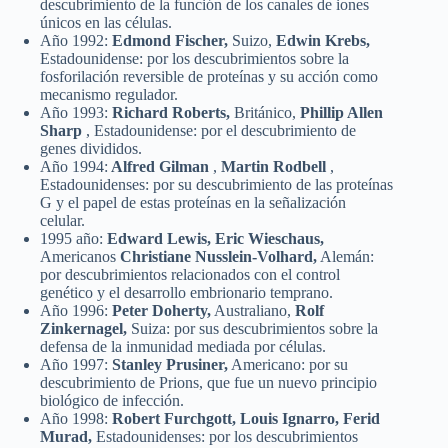
descubrimiento de la función de los canales de iones
únicos en las células.
Año 1992:
Edmond Fischer,
Suizo,
Edwin Krebs,
Estadounidense: por los descubrimientos sobre la
fosforilación reversible de proteínas y su acción como
mecanismo regulador.
Año 1993:
Richard Roberts,
Británico,
Phillip Allen
Sharp
, Estadounidense: por el descubrimiento de
genes divididos.
Año 1994:
Alfred Gilman
,
Martin Rodbell
,
Estadounidenses: por su descubrimiento de las proteínas
G y el papel de estas proteínas en la señalización
celular.
1995 año:
Edward Lewis, Eric Wieschaus,
Americanos
Christiane Nusslein-Volhard,
Alemán:
por descubrimientos relacionados con el control
genético y el desarrollo embrionario temprano.
Año 1996:
Peter Doherty,
Australiano,
Rolf
Zinkernagel,
Suiza: por sus descubrimientos sobre la
defensa de la inmunidad mediada por células.
Año 1997:
Stanley Prusiner,
Americano: por su
descubrimiento de Prions, que fue un nuevo principio
biológico de infección.
Año 1998:
Robert Furchgott, Louis Ignarro, Ferid
Murad,
Estadounidenses: por los descubrimientos