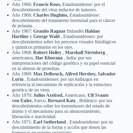
Año 1966:
Francis Rous,
Estadounidense: por el
descubrimiento del virus inductor de tumores.
Año 1966:
Charles Hughins,
Estadounidense:
descubrimiento del tratamiento hormonal para el cáncer
de próstata.
Año 1967:
Granito Ragnar
finlandés
Haldan
Hartline
y
George Wald
, Estadounidenses: por
descubrimientos sobre los procesos visuales fisiológicos
y químicos primarios en los ojos.
Año 1968:
Robert Holley
,
Marshall Nirenberg
,
americanos,
Har Khorana
, India: por sus
interpretaciones del código genético y su papel esencial
en la síntesis de proteínas.
Año 1969:
Max Delbruck, Alfred Hershey, Salvador
Luria
, Estadounidenses: por sus hallazgos en
referencia al mecanismo de replicación y la estructura
genética de un virus.
Año 1970:
Julius Axelrod,
Americano,
Ulf Svante
von Euler,
Sueco,
Bernard Katz
, Británico: por sus
descubrimientos sobre los transmisores del estado de
ánimo y el mecanismo para su almacenamiento,
liberación e inactividad.
Año 1971:
Earl Sutherland
, Estadounidense: por su
descubrimiento de la forma y acción que tienen las
hormonas en nuestro organismo.