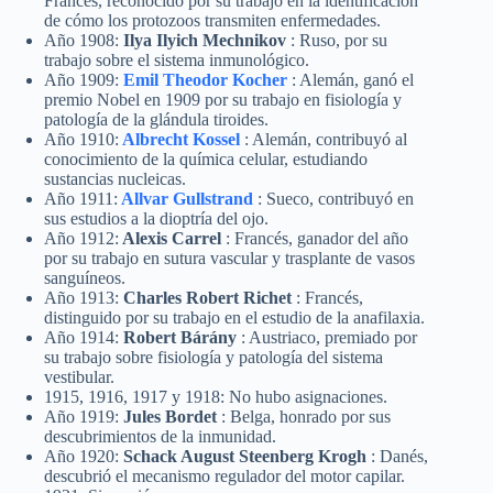
Francés, reconocido por su trabajo en la identificación
de cómo los protozoos transmiten enfermedades.
Año 1908:
Ilya Ilyich Mechnikov
: Ruso, por su
trabajo sobre el sistema inmunológico.
Año 1909:
Emil Theodor Kocher
: Alemán, ganó el
premio Nobel en 1909 por su trabajo en fisiología y
patología de la glándula tiroides.
Año 1910:
Albrecht Kossel
: Alemán, contribuyó al
conocimiento de la química celular, estudiando
sustancias nucleicas.
Año 1911:
Allvar Gullstrand
: Sueco, contribuyó en
sus estudios a la dioptría del ojo.
Año 1912:
Alexis Carrel
: Francés, ganador del año
por su trabajo en sutura vascular y trasplante de vasos
sanguíneos.
Año 1913:
Charles Robert Richet
: Francés,
distinguido por su trabajo en el estudio de la anafilaxia.
Año 1914:
Robert Bárány
: Austriaco, premiado por
su trabajo sobre fisiología y patología del sistema
vestibular.
1915, 1916, 1917 y 1918: No hubo asignaciones.
Año 1919:
Jules Bordet
: Belga, honrado por sus
descubrimientos de la inmunidad.
Año 1920:
Schack August Steenberg Krogh
: Danés,
descubrió el mecanismo regulador del motor capilar.