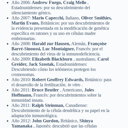
Año 2006:
Andrew Fuego, Craig Mello
,
Estadounidenses: por su descubrimiento del
silenciamiento génico.
Año 2007:
Mario Capecchi,
Italiano,
Oliver Smithies,
Martin Evans,
Británicos: por sus descubrimientos de
la evidencia presentada en la modificación de genética
específica en ratones y su uso en células madre
embrionarias.
Año 2008:
Harald zur Hausen,
Alemán,
Françoise
Barré-Sinoussi, Luc Montaigner,
Francés: por el
descubrimiento del virus de la inmunodeficiencia.
Año 2009:
Elizabeth Blackburn
, australiano,
Carol
Greider, Jack Szostak,
Estadounidenses:
Descubriendo cómo los telómeros protegen los
cromosomas.
Año 2010:
Robert Geoffrey Edwards,
Británico: para
el desarrollo de la fertilización.
in vitro
.
Año 2011:
Bruce Beutler
, Americano,
Jules
Hoffmann,
Francés: por descubrimientos sobre la
inmunidad innata.
Año 2011:
Ralph Steinman,
Canadiense:
Descubrimiento de la célula dendrítica y su papel en la
adaptación inmunológica.
Año 2012:
John Gurdon,
Británico,
Shinya
Yamanaka
, Japonés: descubrió que las células