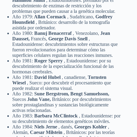
Hamilton Smith
, Estadounidenses: premiado por el
descubrimiento de enzimas de restricción y los
problemas que pueden causar a la genética molecular.
Año 1979:
Allan Cormack
, Sudafricano,
Godfrey
Hounsfield
, Británico: desarrollo de la tomografía
asistida por ordenador.
Año 1980:
Banuj Benacerraf
, Venezolano,
Jean
Dausset,
Francés,
George Davis Snell
,
Estadounidense: descubrimientos sobre estructuras que
fueron revolucionarios para determinar cómo las
superficies celulares regulan las reacciones inmunes.
Año 1981:
Roger Sperry
, Estadounidense: por su
descubrimiento de la especialización funcional de las
hormonas cerebrales.
Año 1981:
David Hubel
, canadiense,
Tornsten
Wiesel
, Sueco: por descubrir el procesamiento que
puede realizar el sistema visual.
Año 1982:
Sune Bergstrom, Bengt Samuelsson,
Suecos
John Vane,
Británico: por descubrimientos
sobre prostaglandinas y sustancias biológicamente
activas relacionadas.
Año 1983:
Barbara McClintock
, Estadounidense: por
su descubrimiento de elementos genéticos móviles.
Año 1984:
Niels Jerne
, danés,
Georges Kohler
,
Alemán,
Caesar Milstein
, Británicos: por las teorías