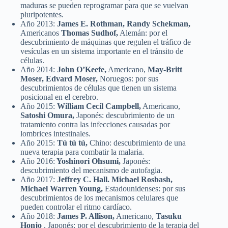
maduras se pueden reprogramar para que se vuelvan
pluripotentes.
Año 2013:
James E. Rothman, Randy Schekman,
Americanos
Thomas Sudhof,
Alemán: por el
descubrimiento de máquinas que regulen el tráfico de
vesículas en un sistema importante en el tránsito de
células.
Año 2014:
John O’Keefe,
Americano,
May-Britt
Moser, Edvard Moser,
Noruegos: por sus
descubrimientos de células que tienen un sistema
posicional en el cerebro.
Año 2015:
William Cecil Campbell,
Americano,
Satoshi Omura,
Japonés: descubrimiento de un
tratamiento contra las infecciones causadas por
lombrices intestinales.
Año 2015:
Tú tú tú,
Chino: descubrimiento de una
nueva terapia para combatir la malaria.
Año 2016:
Yoshinori Ohsumi,
Japonés:
descubrimiento del mecanismo de autofagia.
Año 2017:
Jeffrey C. Hall. Michael Rosbash,
Michael Warren Young,
Estadounidenses: por sus
descubrimientos de los mecanismos celulares que
pueden controlar el ritmo cardíaco.
Año 2018:
James P. Allison,
Americano,
Tasuku
Honjo
, Japonés: por el descubrimiento de la terapia del