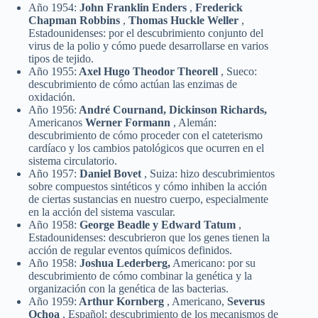
Año 1954:
John Franklin Enders
,
Frederick
Chapman Robbins
,
Thomas Huckle Weller
,
Estadounidenses: por el descubrimiento conjunto del
virus de la polio y cómo puede desarrollarse en varios
tipos de tejido.
Año 1955:
Axel Hugo Theodor Theorell
, Sueco:
descubrimiento de cómo actúan las enzimas de
oxidación.
Año 1956:
André Cournand, Dickinson Richards,
Americanos
Werner Formann
, Alemán:
descubrimiento de cómo proceder con el cateterismo
cardíaco y los cambios patológicos que ocurren en el
sistema circulatorio.
Año 1957:
Daniel Bovet
, Suiza: hizo descubrimientos
sobre compuestos sintéticos y cómo inhiben la acción
de ciertas sustancias en nuestro cuerpo, especialmente
en la acción del sistema vascular.
Año 1958:
George Beadle y Edward Tatum
,
Estadounidenses: descubrieron que los genes tienen la
acción de regular eventos químicos definidos.
Año 1958:
Joshua Lederberg,
Americano: por su
descubrimiento de cómo combinar la genética y la
organización con la genética de las bacterias.
Año 1959:
Arthur Kornberg
, Americano,
Severus
Ochoa
, Español: descubrimiento de los mecanismos de