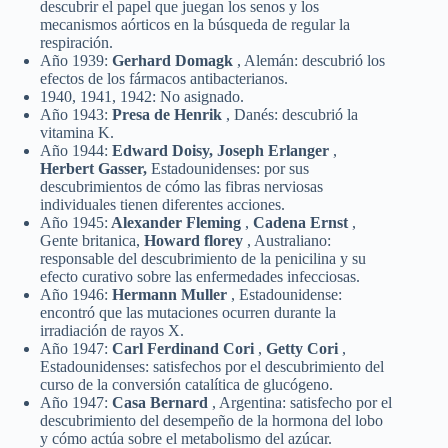
descubrir el papel que juegan los senos y los
mecanismos aórticos en la búsqueda de regular la
respiración.
Año 1939:
Gerhard Domagk
, Alemán: descubrió los
efectos de los fármacos antibacterianos.
1940, 1941, 1942: No asignado.
Año 1943:
Presa de Henrik
, Danés: descubrió la
vitamina K.
Año 1944:
Edward Doisy, Joseph Erlanger
,
Herbert Gasser,
Estadounidenses: por sus
descubrimientos de cómo las fibras nerviosas
individuales tienen diferentes acciones.
Año 1945:
Alexander Fleming
,
Cadena Ernst
,
Gente britanica,
Howard florey
, Australiano:
responsable del descubrimiento de la penicilina y su
efecto curativo sobre las enfermedades infecciosas.
Año 1946:
Hermann Muller
, Estadounidense:
encontró que las mutaciones ocurren durante la
irradiación de rayos X.
Año 1947:
Carl Ferdinand Cori
,
Getty Cori
,
Estadounidenses: satisfechos por el descubrimiento del
curso de la conversión catalítica de glucógeno.
Año 1947:
Casa Bernard
, Argentina: satisfecho por el
descubrimiento del desempeño de la hormona del lobo
y cómo actúa sobre el metabolismo del azúcar.