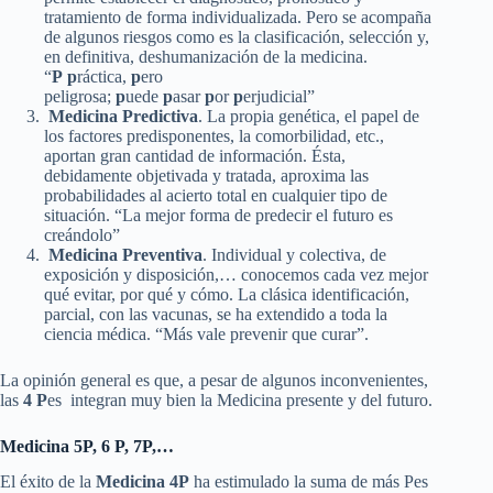
tratamiento de forma individualizada. Pero se acompaña
de algunos riesgos como es la clasificación, selección y,
en definitiva, deshumanización de la medicina.
“
P
p
ráctica,
p
ero
peligrosa;
p
uede
p
asar
p
or
p
erjudicial”
Medicina Predictiva
. La propia genética, el papel de
los factores predisponentes, la comorbilidad, etc.,
aportan gran cantidad de información. Ésta,
debidamente objetivada y tratada, aproxima las
probabilidades al acierto total en cualquier tipo de
situación. “La mejor forma de predecir el futuro es
creándolo”
Medicina Preventiva
. Individual y colectiva, de
exposición y disposición,… conocemos cada vez mejor
qué evitar, por qué y cómo. La clásica identificación,
parcial, con las vacunas, se ha extendido a toda la
ciencia médica. “Más vale prevenir que curar”.
La opinión general es que, a pesar de algunos inconvenientes,
las
4
P
es integran muy bien la Medicina presente y del futuro.
Medicina 5P, 6 P, 7P,…
El éxito de la
Medicina 4P
ha estimulado la suma de más Pes