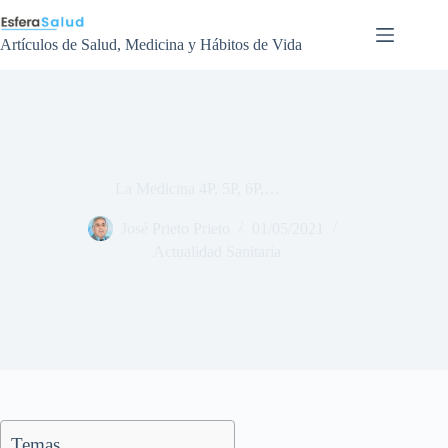
Saltar
al
contenido
Artículos de Salud, Medicina y Hábitos de Vida
La Medicina 4P, 5P, 6P,…
José Prieto Prieto
01/05/2021
Actualidad Sanitaria
Temas