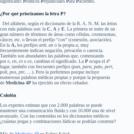
significado:
P
olíticos
P
erjudiciales
P
ara
P
acientes.
¿Por qué priorizamos la letra P?
Del alfabeto, según el diccionario de la R. A. N. M. las letras
con más palabras son: la
C
,
A
y
E
. La primera se nutre de un
gran número de términos de áreas como células, cromosomas,
cáncer, etc. o llevan el prefijo “
con
” (conexión, asociación).
En la
A,
los prefijos
anti
,
an
o la propia
a
, muy
frecuentemente indican negación, privación o carencia.
También son abundantes las palabras que, comenzando
por
e
,
en
,
es
o
ex
, cambian el significado. La
P
ocupa el 4º
lugar, también con frecuentes prefijos (
pan, para, pato, peri,
poli, pos, pre
, …). Pero la preferimos porque incluye
numerosas palabras médicas propias y porque la propuesta
de
Medicina 4P
ha ejercido un efecto cebador.
Colofón
Los expertos estiman que con 2.000 palabras se puede
mantener una comunicación fluida y con 10.000 una de nivel
avanzado. Con las contenidas en los diccionarios médicos
¿cuántas jergas y combinaciones lúdicas se podrían construir?
Más de
Medicina 4P
en Esfera Salud