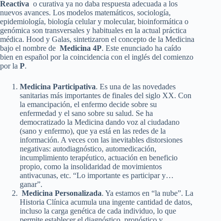
Reactiva
o curativa ya no daba respuesta adecuada a los
nuevos avances. Los modelos matemáticos, sociología,
epidemiología, biología celular y molecular, bioinformática o
genómica son transversales y habituales en la actual práctica
médica. Hood y Galas, sintetizaron el concepto de la Medicina
bajo el nombre de
Medicina 4P
. Este enunciado ha caído
bien en español por la coincidencia con el inglés del comienzo
por la
P
.
Medicina Participativa
. Es una de las novedades
sanitarias más importantes de finales del siglo XX. Con
la emancipación, el enfermo decide sobre su
enfermedad y el sano sobre su salud. Se ha
democratizado la Medicina dando voz al ciudadano
(sano y enfermo), que ya está en las redes de la
información. A veces con las inevitables distorsiones
negativas: autodiagnóstico, automedicación,
incumplimiento terapéutico, actuación en beneficio
propio, como la insolidaridad de movimientos
antivacunas, etc. “Lo importante es participar y…
ganar”.
Medicina Personalizada
. Ya estamos en “la nube”. La
Historia Clínica acumula una ingente cantidad de datos,
incluso la carga genética de cada individuo, lo que
permite establecer el diagnóstico, pronóstico y