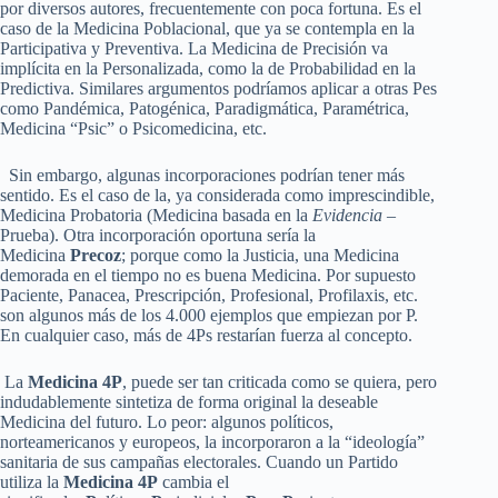
por diversos autores, frecuentemente con poca fortuna. Es el
caso de la Medicina Poblacional, que ya se contempla en la
Participativa y Preventiva. La Medicina de Precisión va
implícita en la Personalizada, como la de Probabilidad en la
Predictiva. Similares argumentos podríamos aplicar a otras Pes
como Pandémica, Patogénica, Paradigmática, Paramétrica,
Medicina “Psic” o Psicomedicina, etc.
Sin embargo, algunas incorporaciones podrían tener más
sentido. Es el caso de la, ya considerada como imprescindible,
Medicina Probatoria (Medicina basada en la
Evidencia
–
Prueba). Otra incorporación oportuna sería la
Medicina
Precoz
; porque como la Justicia, una Medicina
demorada en el tiempo no es buena Medicina. Por supuesto
Paciente, Panacea, Prescripción, Profesional, Profilaxis, etc.
son algunos más de los 4.000 ejemplos que empiezan por P.
En cualquier caso, más de 4Ps restarían fuerza al concepto.
La
Medicina 4P
, puede ser tan criticada como se quiera, pero
indudablemente sintetiza de forma original la deseable
Medicina del futuro. Lo peor: algunos políticos,
norteamericanos y europeos, la incorporaron a la “ideología”
sanitaria de sus campañas electorales. Cuando un Partido
utiliza la
Medicina 4P
cambia el