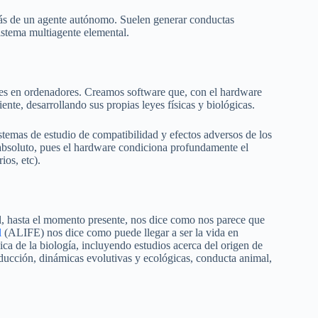
ás de un agente autónomo. Suelen generar conductas
stema multiagente elemental.
ales en ordenadores. Creamos software que, con el hardware
te, desarrollando sus propias leyes físicas y biológicas.
stemas de estudio de compatibilidad y efectos adversos de los
absoluto, pues el hardware condiciona profundamente el
ios, etc).
ral, hasta el momento presente, nos dice como nos parece que
l
(ALIFE) nos dice como puede llegar a ser la vida en
ica de la biología, incluyendo estudios acerca del origen de
roducción, dinámicas evolutivas y ecológicas, conducta animal,