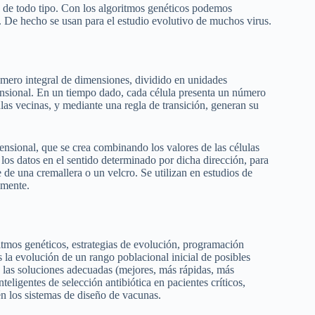
s de todo tipo. Con los algoritmos genéticos podemos
s. De hecho se usan para el estudio evolutivo de muchos virus.
número integral de dimensiones, dividido en unidades
mensional. En un tiempo dado, cada célula presenta un número
lulas vecinas, y mediante una regla de transición, generan su
ensional, que se crea combinando los valores de las células
os datos en el sentido determinado por dicha dirección, para
 de una cremallera o un velcro. Se utilizan en estudios de
lmente.
mos genéticos, estrategias de evolución, programación
 la evolución de un rango poblacional inicial de posibles
o las soluciones adecuadas (mejores, más rápidas, más
eligentes de selección antibiótica en pacientes críticos,
én los sistemas de diseño de vacunas.