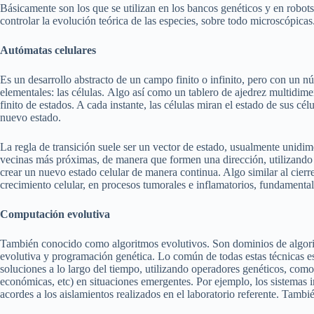
Básicamente son los que se utilizan en los bancos genéticos y en robot
controlar la evolución teórica de las especies, sobre todo microscópica
Autómatas celulares
Es un desarrollo abstracto de un campo finito o infinito, pero con un 
elementales: las células. Algo así como un tablero de ajedrez multidi
finito de estados. A cada instante, las células miran el estado de sus cé
nuevo estado.
La regla de transición suele ser un vector de estado, usualmente unidim
vecinas más próximas, de manera que formen una dirección, utilizando l
crear un nuevo estado celular de manera continua. Algo similar al cierre
crecimiento celular, en procesos tumorales e inflamatorios, fundamenta
Computación evolutiva
También conocido como algoritmos evolutivos. Son dominios de algorit
evolutiva y programación genética. Lo común de todas estas técnicas es
soluciones a lo largo del tiempo, utilizando operadores genéticos, com
económicas, etc) en situaciones emergentes. Por ejemplo, los sistemas int
acordes a los aislamientos realizados en el laboratorio referente. Tambi