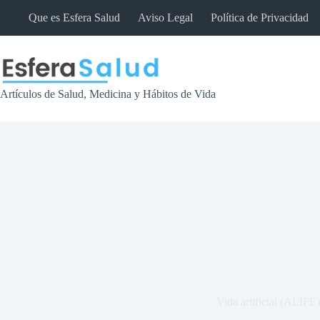
Saltar
Que es Esfera Salud
Aviso Legal
Política de Privacidad
al
contenido
Artículos de Salud, Medicina y Hábitos de Vida
Vida artificial (ALIFE)