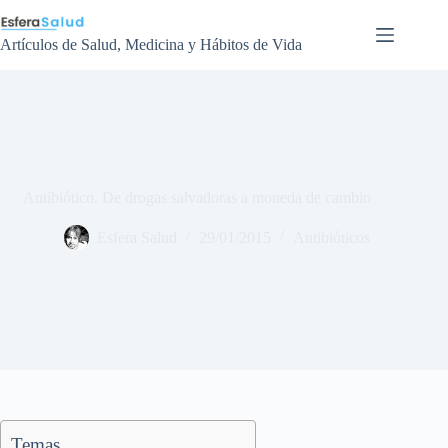
Saltar
al
contenido
Artículos de Salud, Medicina y Hábitos de Vida
Antibiótico. De drogas salvadoras a moneda de cambio
Esfera Salud
29/01/2015
Antibióticos
Temas