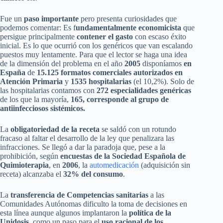
Fue un
paso importante
pero presenta curiosidades que
podemos comentar: Es f
undamentalmente economicista
que
persigue principalmente
contener el gasto
con escaso éxito
inicial. Es lo que ocurrió con los genéricos que van escalando
puestos muy lentamente. Para que el lector se haga una idea
de la dimensión del problema en el año
2005
disponíamos
en
España
de
15.125 formatos comerciales autorizados en
Atención Primaria
y
1535 hospitalarias
(el 10,2%). Solo de
las hospitalarias contamos con
272 especialidades genéricas
de los que la mayoría,
165, corresponde al grupo de
antiinfecciosos sistémicos.
La
obligatoriedad de la receta
se saldó con un rotundo
fracaso al faltar el desarrollo de la ley que penalizara las
infracciones. Se llegó a dar la paradoja que, pese a la
prohibición, según
encuestas de la Sociedad Española de
Quimioterapia
, en
2006
, la
automedicación
(adquisición sin
receta) alcanzaba el
32% del consumo
.
La
transferencia de Competencias sanitarias
a las
Comunidades Autónomas dificulto la toma de decisiones en
esta línea aunque algunos implantaron la
política de la
Unidosis
, como un paso para el
uso racional de los