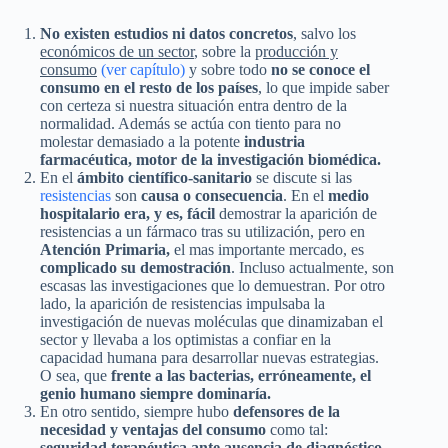
No existen estudios ni datos concretos
, salvo los
económicos de un sector
, sobre la p
roducción y
consumo
(ver capítulo)
y sobre todo
no se conoce el
consumo en el resto de los países
, lo que impide saber
con certeza si nuestra situación entra dentro de la
normalidad. Además se actúa con tiento para no
molestar demasiado a la potente
industria
farmacéutica, motor de la investigación biomédica.
En el
ámbito científico-sanitario
se discute si las
resistencias
son
causa o consecuencia
. En el
medio
hospitalario era, y es, fácil
demostrar la aparición de
resistencias a un fármaco tras su utilización, pero en
Atención Primaria,
el mas importante mercado, es
complicado su demostración
. Incluso actualmente, son
escasas las investigaciones que lo demuestran. Por otro
lado, la aparición de resistencias impulsaba la
investigación de nuevas moléculas que dinamizaban el
sector y llevaba a los optimistas a confiar en la
capacidad humana para desarrollar nuevas estrategias.
O sea, que
frente a las bacterias, erróneamente, el
genio humano siempre dominaría.
En otro sentido, siempre hubo
defensores de la
necesidad y ventajas del consumo
como tal:
seguridad terapéutica ante ausencia de diagnóstico