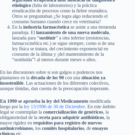
etiológico
(falta de laboratorios) y la práctica
erradicación de procesos como la fiebre reumática.
Otros se preguntaban ¿Se logra algo reduciendo el
consumo humano cuando crece en veterinaria?
En la
industria farmacéutica
se asiste a una tremenda
paradoja. El
lanzamiento de una nueva molécula
,
lanzada para “
sustituir
” a otra inferior (resistencias,
farmacocinética etc.) se sigue siempre, como si de una
ley física se tratara, del crecimiento exponencial en
consumo de la última y ¡del mantenimiento de la
“sustituida”! al menos durante meses o años.
En las discusiones sobre si son galgos o podencos nos
plantamos en la
década de los 90
con una
situación ya
insostenible
. Las actuaciones de los diferentes colectivos,
aunque tímidas, dan cuenta de la preocupación imperante.
En 1990 se aprueba la ley del Medicamento
modificada
luego por la
ley 13/1996 de 30 de Diciembre
. En este ámbito
legal se contemplan la
comercialización de genéricos
, la
obligatoriedad de la r
eceta para adquirir antibióticos
, la
mayor rigidez en
requisitos para registro de nuevos
antimicrobianos
, los
comités hospitalarios
, de
ensayos
clínicos
etc.