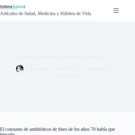
Saltar
al
contenido
Artículos de Salud, Medicina y Hábitos de Vida
En torno al control del consumo de antibióticos
Esfera Salud
09/05/2015
Antibióticos
1 comentario
El consumo de antibióticos de fines de los años 70 había que
frenarlo.