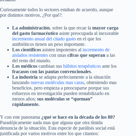
Curiosamente todos lo sectores estaban de acuerdo, aunque
por distintos motivos, ¿Por qué?:
La administración
, sobre la que recae la
mayor carga
del gasto farmacéutico
asiste preocupada al inexorable
incremento anual del citado gasto
en el que los
antibióticos tienen un peso importante.
Los científicos
asisten impotentes al
incremento de
aislados resistentes
con unas
cifras que superan
a las
del resto del mundo.
Los médicos
cambian sus
hábitos terapéuticos
ante los
fracasos con las pautas convencionales
.
La industria
se adapta perfectamente a la situación
lanzando
nuevas moléculas mas caras
, obteniendo mas
beneficios, pero empieza a preocuparse porque sus
esfuerzos en investigación pueden rentabilizarlo en
menos años;
sus moléculas se “queman”
rápidamente.
Y con este panorama
¿qué se hace en la década de los 80?
Paradójicamente nada mas que alguna que otra tímida
denuncia de la situación. Esta especie de parálisis social está
justificada por varios motivos entre los que citamos: