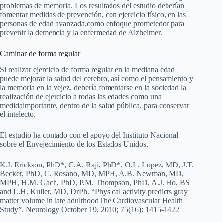
problemas de memoria. Los resultados del estudio deberían
fomentar medidas de prevención, con ejercicio físico, en las
personas de edad avanzada,como enfoque prometedor para
prevenir la demencia y la enfermedad de Alzheimer.
Caminar de forma regular
Si realizar ejercicio de forma regular en la mediana edad
puede mejorar la salud del cerebro, así como el pensamiento y
la memoria en la vejez, debería fomentarse en la sociedad la
realización de ejercicio a todas las edades como una
medidaimportante, dentro de la salud pública, para conservar
el intelecto.
El estudio ha contado con el apoyo del Instituto Nacional
sobre el Envejecimiento de los Estados Unidos.
K.I. Erickson, PhD*, C.A. Raji, PhD*, O.L. Lopez, MD, J.T.
Becker, PhD, C. Rosano, MD, MPH, A.B. Newman, MD,
MPH, H.M. Gach, PhD, P.M. Thompson, PhD, A.J. Ho, BS
and L.H. Kuller, MD, DrPh. “Physical activity predicts gray
matter volume in late adulthoodThe Cardiovascular Health
Study”. Neurology October 19, 2010; 75(16): 1415-1422