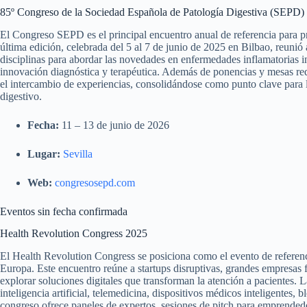
85º Congreso de la Sociedad Española de Patología Digestiva (SEPD)
El Congreso SEPD es el principal encuentro anual de referencia para pr
última edición, celebrada del 5 al 7 de junio de 2025 en Bilbao, reunió 
disciplinas para abordar las novedades en enfermedades inflamatorias int
innovación diagnóstica y terapéutica. Además de ponencias y mesas redo
el intercambio de experiencias, consolidándose como punto clave para l
digestivo.
Fecha:
11 – 13 de junio de 2026
Lugar:
Sevilla
Web:
congresosepd.com
Eventos sin fecha confirmada
Health Revolution Congress 2025
El Health Revolution Congress se posiciona como el evento de referenci
Europa. Este encuentro reúne a startups disruptivas, grandes empresas f
explorar soluciones digitales que transforman la atención a pacientes. 
inteligencia artificial, telemedicina, dispositivos médicos inteligentes, b
congreso ofrece paneles de expertos, sesiones de pitch para emprende