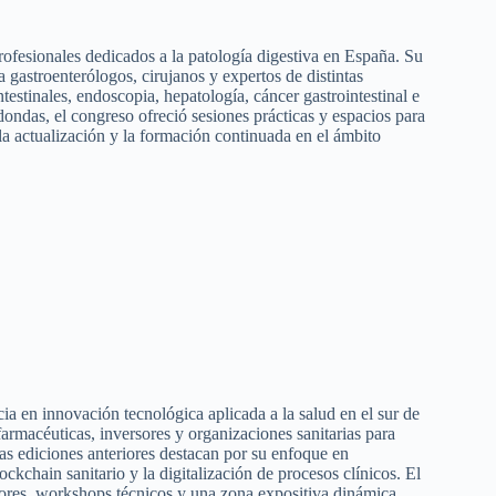
ofesionales dedicados a la patología digestiva en España. Su
a gastroenterólogos, cirujanos y expertos de distintas
estinales, endoscopia, hepatología, cáncer gastrointestinal e
ndas, el congreso ofreció sesiones prácticas y espacios para
a actualización y la formación continuada en el ámbito
a en innovación tecnológica aplicada a la salud en el sur de
armacéuticas, inversores y organizaciones sanitarias para
Las ediciones anteriores destacan por su enfoque en
lockchain sanitario y la digitalización de procesos clínicos. El
dores, workshops técnicos y una zona expositiva dinámica