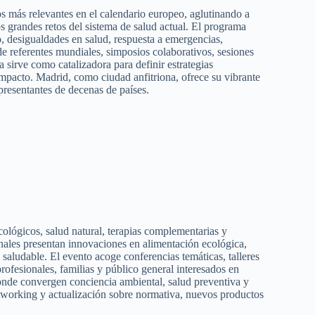
 más relevantes en el calendario europeo, aglutinando a
os grandes retos del sistema de salud actual. El programa
o, desigualdades en salud, respuesta a emergencias,
de referentes mundiales, simposios colaborativos, sesiones
a sirve como catalizadora para definir estrategias
impacto. Madrid, como ciudad anfitriona, ofrece su vibrante
epresentantes de decenas de países.
cológicos, salud natural, terapias complementarias y
onales presentan innovaciones en alimentación ecológica,
 saludable. El evento acoge conferencias temáticas, talleres
ofesionales, familias y público general interesados en
onde convergen conciencia ambiental, salud preventiva y
etworking y actualización sobre normativa, nuevos productos