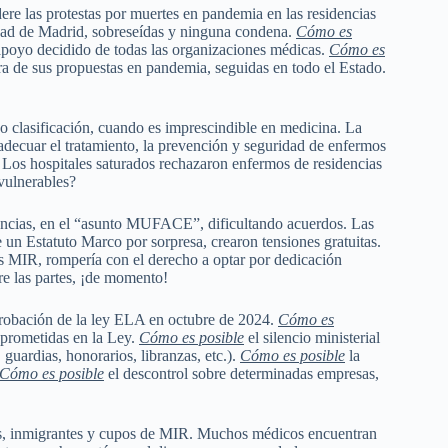
dere las protestas por muertes en pandemia en las residencias
dad de Madrid, sobreseídas y ninguna condena.
Cómo es
 apoyo decidido de todas las organizaciones médicas.
Cómo es
ora de sus propuestas en pandemia, seguidas en todo el Estado.
” o clasificación, cuando es imprescindible en medicina. La
 adecuar el tratamiento, la prevención y seguridad de enfermos
 Los hospitales saturados rechazaron enfermos de residencias
vulnerables?
tencias, en el “asunto MUFACE”, dificultando acuerdos. Las
 un Estatuto Marco por sorpresa, crearon tensiones gratuitas.
tas MIR, rompería con el derecho a optar por dedicación
re las partes, ¡de momento!
aprobación de la ley ELA en octubre de 2024.
Cómo es
 prometidas en la Ley.
Cómo es posible
el
silencio ministerial
 guardias, honorarios, libranzas, etc.).
Cómo es posible
la
Cómo es posible
el descontrol sobre determinadas empresas,
tes, inmigrantes y cupos de MIR. Muchos médicos encuentran