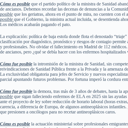
Cómo es posible
que el partido político de la ministra de Sanidad aban
de ancianos. Debemos recordar las decenas de denuncias a la Comuni
posible
que los geriatras, ahora en el punto de mira, no cuenten con el
posible
que el Gobierno, la ministra actual incluida, se desentienda ah
Los médicos acabarán pagando el pato.
La explicación: política de baja estofa donde flota el denostado “triaje
clasificación por diagnóstico, pronóstico y riesgos de contagio permite
y profesionales. No olvidar el fallecimiento en Madrid de 112 médicos.
de ancianos, pero ¿qué se debía hacer con los enfermos hospitalizados 
Cómo fue posible
la intromisión de la ministra de Sanidad, sin compe
reivindicaciones de Sanidad Pública frente a la Privada y la amenaza de
La exclusividad obligatoria para jefes de Servicio y nuevos especialis
parcial apuntando futuros problemas. Por fortuna imperó la cordura ent
Cómo fue posible
la demora, tras más de 3 años de debates, hasta la 
posible
que sigan falleciendo enfermos de ELA en 2025 sin las ayudas
ante el proyecto de ley sobre reducción de horario laboral (horas extras,
carencia, a diferencia de Europa, de algunos antineoplásicos infantiles.
que presionen a oncólogos para no recetar antineoplásicos caros.
Cómo es posible
la actuación ministerial sobre profesionales emigran