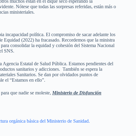
 otros muchos están en el dique seco esperando la
vidente. Nótese que todas las sorpresas referidas, están más o
ias ministeriales.
pia incapacidad política. El compromiso de sacar adelante los
 de Equidad (2022) ha fracasado. Recordemos que la ministra
para consolidar la equidad y cohesión del Sistema Nacional
del SNS.
 la Agencia Estatal de Salud Pública. Estamos pendientes del
oductos sanitarios y adicciones. También se espera la
teriales Sanitarios. Se dan por olvidados puntos de
le el “Estamos en ello”.
 para que nadie se moleste,
Ministerio de Disfunción
ctura orgánica básica del Ministerio de Sanidad.