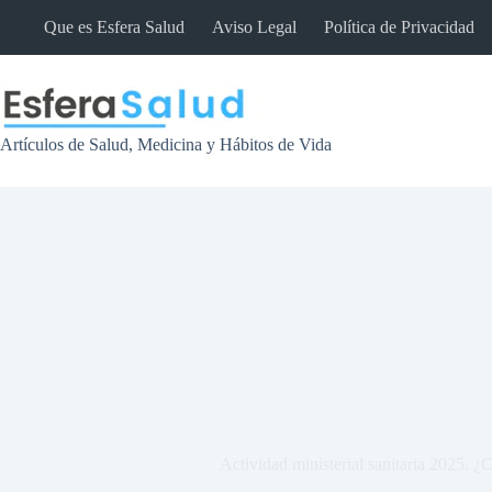
Saltar
Que es Esfera Salud
Aviso Legal
Política de Privacidad
al
contenido
Artículos de Salud, Medicina y Hábitos de Vida
Actividad ministerial sanitaria 2025. 