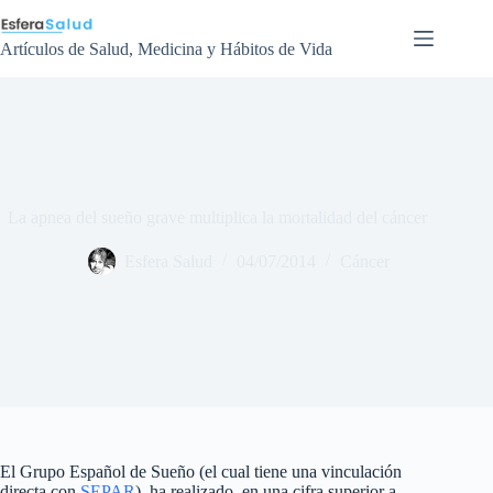
Saltar
al
contenido
Artículos de Salud, Medicina y Hábitos de Vida
La apnea del sueño grave multiplica la mortalidad del cáncer
Esfera Salud
04/07/2014
Cáncer
El Grupo Español de Sueño (el cual tiene una vinculación
directa con
SEPAR
) ha realizado, en una cifra superior a