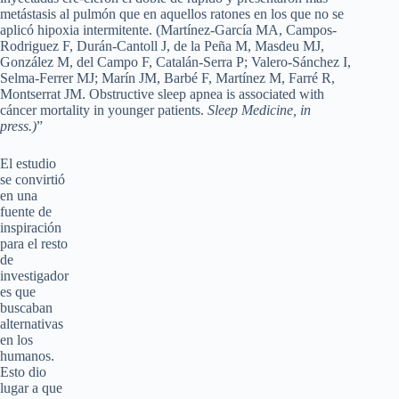
metástasis al pulmón que en aquellos ratones en los que no se
aplicó hipoxia intermitente. (Martínez-García MA, Campos-
Rodriguez F, Durán-Cantoll J, de la Peña M, Masdeu MJ,
González M, del Campo F, Catalán-Serra P; Valero-Sánchez I,
Selma-Ferrer MJ; Marín JM, Barbé F, Martínez M, Farré R,
Montserrat JM. Obstructive sleep apnea is associated with
cáncer mortality in younger patients.
Sleep Medicine, in
press
.)
”
El estudio
se convirtió
en una
fuente de
inspiración
para el resto
de
investigador
es que
buscaban
alternativas
en los
humanos.
Esto dio
lugar a que