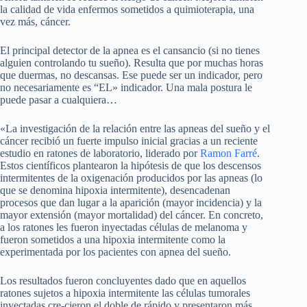
la calidad de vida enfermos sometidos a quimioterapia, una
vez más, cáncer.
El principal detector de la apnea es el cansancio (si no tienes
alguien controlando tu sueño). Resulta que por muchas horas
que duermas, no descansas. Ese puede ser un indicador, pero
no necesariamente es “EL» indicador. Una mala postura le
puede pasar a cualquiera…
«La investigación de la relación entre las apneas del sueño y el
cáncer recibió un fuerte impulso inicial gracias a un reciente
estudio en ratones de laboratorio, liderado por
Ramon Farré
.
Estos científicos plantearon la hipótesis de que los descensos
intermitentes de la oxigenación producidos por las apneas (lo
que se denomina hipoxia intermitente), desencadenan
procesos que dan lugar a la aparición (mayor incidencia) y la
mayor extensión (mayor mortalidad) del cáncer. En concreto,
a los ratones les fueron inyectadas células de melanoma y
fueron sometidos a una hipoxia intermitente como la
experimentada por los pacientes con apnea del sueño.
Los resultados fueron concluyentes dado que en aquellos
ratones sujetos a hipoxia intermitente las células tumorales
inyectadas cre-cieron el doble de rápido y presentaron más