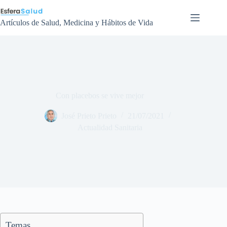
Saltar
al
contenido
Artículos de Salud, Medicina y Hábitos de Vida
Con placebos se vive mejor
José Prieto Prieto
21/07/2021
Actualidad Sanitaria
Temas