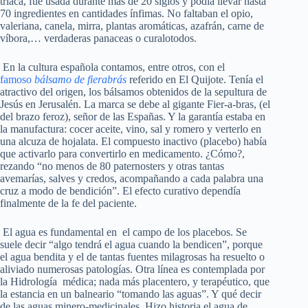
triaca, fue usada durante más de 20 siglos y podía llevar hasta
70 ingredientes en cantidades ínfimas. No faltaban el opio,
valeriana, canela, mirra, plantas aromáticas, azafrán, carne de
víbora,… verdaderas panaceas o curalotodos.
En la cultura española contamos, entre otros, con el
famoso
bálsamo de fierabrás
referido en El Quijote. Tenía el
atractivo del origen, los bálsamos obtenidos de la sepultura de
Jesús en Jerusalén. La marca se debe al gigante Fier-a-bras, (el
del brazo feroz), señor de las Españas. Y la garantía estaba en
la manufactura: cocer aceite, vino, sal y romero y verterlo en
una alcuza de hojalata. El compuesto inactivo (placebo) había
que activarlo para convertirlo en medicamento. ¿Cómo?,
rezando “no menos de 80 paternosters y otras tantas
avemarías, salves y credos, acompañando a cada palabra una
cruz a modo de bendición”. El efecto curativo dependía
finalmente de la fe del paciente.
El agua es fundamental en el campo de los placebos. Se
suele decir “algo tendrá el agua cuando la bendicen”, porque
el agua bendita y el de tantas fuentes milagrosas ha resuelto o
aliviado numerosas patologías. Otra línea es contemplada por
la Hidrología médica; nada más placentero, y terapéutico, que
la estancia en un balneario “tomando las aguas”. Y qué decir
de las aguas minero-medicinales. Hizo historia el agua de