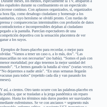
Durante meses, los medios, especialmente la TV, atraparon a
los españoles durante su confinamiento en un espectáculo
circense continuo. Con aplausos organizados, sí, organizados
a hora fija, como desahogo ciudadano y homenaje a los
sanitarios, cuyo heroísmo se olvidó pronto. Con ruedas de
prensa y comparecencias interminables con profusión de datos
contradictorios e incomprensibles dejaban al ciudadano
pegado a la pantalla. Parecían espectadores de una
competición deportiva con la sensación placentera de ver
ganar a los suyos.
Ejemplos de frases-placebo para recordar, o mejor para
olvidar. “Vamos a tener un caso o, a lo más, dos”. “Las
mascarillas no son necesarias” (no había). “Somos el país con
menor mortalidad; por algo tenemos la mejor sanidad del
mundo”. “Le hemos ganado la batalla al virus” (varias veces).
“No dejaremos a nadie atrás”. “En unas semanas llegarán
vacunas para todos” (repetido cada día y van pasando los
meses).
Y así, a cientos. Otro tanto ocurre con las palabras-placebo en
la política, que se trasladan a la jerga pandémica sin reparo
alguno. Hasta los términos más duros pueden ser suavizados
mediante eufemismos. Se ve con ancianos = segmento más
vulnerable, enfermo crítico. = paciente UCI, transmisor =