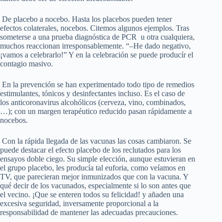
De placebo a nocebo. Hasta los placebos pueden tener
efectos colaterales, nocebos. Citemos algunos ejemplos. Tras
someterse a una prueba diagnóstica de PCR u otra cualquiera,
muchos reaccionan irresponsablemente. “–He dado negativo,
¡vamos a celebrarlo!” Y en la celebración se puede producír el
contagio masivo.
En la prevención se han experimentado todo tipo de remedios
estimulantes, tónicos y desinfectantes incluso. Es el caso de
los anticoronavirus alcohólicos (cerveza, vino, combinados,
…); con un margen terapéutico reducido pasan rápidamente a
nocebos.
Con la rápida llegada de las vacunas las cosas cambiaron. Se
puede destacar el efecto placebo de los reclutados para los
ensayos doble ciego. Su simple elección, aunque estuvieran en
el grupo placebo, les producía tal euforia, como veíamos en
TV, que parecieran mejor inmunizados que con la vacuna. Y
qué decir de los vacunados, especialmente si lo son antes que
el vecino. ¡Que se enteren todos su felicidad! y añaden una
excesiva seguridad, inversamente proporcional a la
responsabilidad de mantener las adecuadas precauciones.