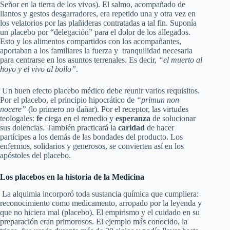
Señor en la tierra de los vivos). El salmo, acompañado de
llantos y gestos desgarradores, era repetido una y otra vez en
los velatorios por las plañideras contratadas a tal fin. Suponía
un placebo por “delegación” para el dolor de los allegados.
Esto y los alimentos compartidos con los acompañantes,
aportaban a los familiares la fuerza y tranquilidad necesaria
para centrarse en los asuntos terrenales. Es decir,
“el muerto al
hoyo y el vivo al bollo”
.
Un buen efecto placebo médico debe reunir varios requisitos.
Por el placebo, el principio hipocrático de
“primun non
nocere”
(lo primero no dañar). Por el receptor, las virtudes
teologales:
fe
ciega en el remedio y
esperanza
de solucionar
sus dolencias. También practicará la
caridad
de hacer
partícipes a los demás de las bondades del producto. Los
enfermos, solidarios y generosos, se convierten así en los
apóstoles del placebo.
Los placebos en la historia de la Medicina
La alquimia incorporó toda sustancia química que cumpliera:
reconocimiento como medicamento, arropado por la leyenda y
que no hiciera mal (placebo). El empirismo y el cuidado en su
preparación eran primorosos. El ejemplo más conocido, la