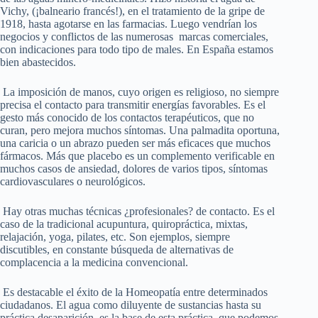
Vichy, (¡balneario francés!), en el tratamiento de la gripe de
1918, hasta agotarse en las farmacias. Luego vendrían los
negocios y conflictos de las numerosas marcas comerciales,
con indicaciones para todo tipo de males. En España estamos
bien abastecidos.
La imposición de manos, cuyo origen es religioso, no siempre
precisa el contacto para transmitir energías favorables. Es el
gesto más conocido de los contactos terapéuticos, que no
curan, pero mejora muchos síntomas. Una palmadita oportuna,
una caricia o un abrazo pueden ser más eficaces que muchos
fármacos. Más que placebo es un complemento verificable en
muchos casos de ansiedad, dolores de varios tipos, síntomas
cardiovasculares o neurológicos.
Hay otras muchas técnicas ¿profesionales? de contacto. Es el
caso de la tradicional acupuntura, quiropráctica, mixtas,
relajación, yoga, pilates, etc. Son ejemplos, siempre
discutibles, en constante búsqueda de alternativas de
complacencia a la medicina convencional.
Es destacable el éxito de la Homeopatía entre determinados
ciudadanos. El agua como diluyente de sustancias hasta su
práctica desaparición, es la base de esta práctica, que podemos