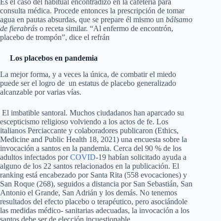
Es el caso del habitual encontradizo en la cafetería para
consulta médica. Procede entonces la prescripción de tomar
agua en pautas absurdas, que se prepare él mismo un
bálsamo
de fierabrás
o receta similar. “Al enfermo de encontrón,
placebo de trompón”, dice el refrán
Los placebos en pandemia
La mejor forma, y a veces la única, de combatir el miedo
puede ser el logro de un estatus de placebo generalizado
alcanzable por varias vías.
El imbatible santoral. Muchos ciudadanos han aparcado su
escepticismo religioso volviendo a los actos de fe. Los
italianos Perciaccante y colaboradores publicaron (Ethics,
Medicine and Public Health 18, 2021) una encuesta sobre la
invocación a santos en la pandemia. Cerca del 90 % de los
adultos infectados por
COVID
-19 habían solicitado ayuda a
alguno de los 22 santos relacionados en la publicación. El
ranking está encabezado por Santa Rita (558 evocaciones) y
San Roque (268), seguidos a distancia por San Sebastián, San
Antonio el Grande, San Adrián y los demás. No tenemos
resultados del efecto placebo o terapéutico, pero asociándole
las medidas médico- sanitarias adecuadas, la invocación a los
santos debe ser de elección incuestionable.