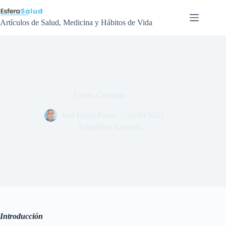
Saltar
al
contenido
Artículos de Salud, Medicina y Hábitos de Vida
Efecto Contagio
José Prieto Prieto
24/10/2023
Actualidad Sanitaria
Introducción