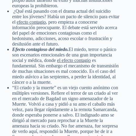
propio autor lamentó su éxito y muchas instituciones
europeas la prohibieron.
¿Qué está pasando con el drama actual del suicidio
entre los jóvenes? Había un pacto de silencio para evitar
el
efecto contagio
, pero empieza a conocerse
información preocupante. El debate está servido acerca
del papel de emociones contagiosas como el
hedonismo, adicciones, acoso escolar o frustración y
desilusión ante el futuro.
Efecto contagioso del miedo.
El miedo, terror o pánico
son escenarios emocionales de una gran importancia
social y médica, donde
el efecto contagio
es
fundamental. Sin embargo el mecanismo de transmisión
de muchas situaciones es mal conocido. Es el caso del
miedo atávico a las serpientes, a perder la identidad, al
cáncer o a la muerte.
“El criado y la muerte” es un viejo cuento anónimo con
múltiples versiones. Refiere el terror de un criado al ver
en el mercado de Bagdad un signo amenazador de la
Muerte. Volvió a casa y pidió a su amo el caballo más
veloz, para llegar rápidamente a la remota Samarcanda,
donde esperaba ponerse a salvo. El indignado amo se
dirigió al mercado para reprochar a la Muerte la
amenaza hacia su criado. No fue amenaza, fue sorpresa
de verlo aquí, respondió la Muerte, porque he de ir a