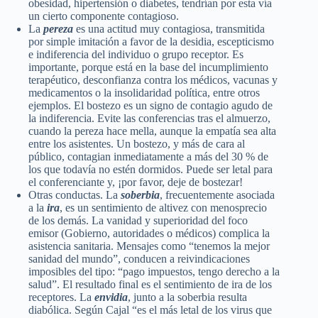
obesidad, hipertensión o diabetes, tendrían por esta vía
un cierto componente contagioso.
La
pereza
es una actitud muy contagiosa, transmitida
por simple imitación a favor de la desidia, escepticismo
e indiferencia del individuo o grupo receptor. Es
importante, porque está en la base del incumplimiento
terapéutico, desconfianza contra los médicos, vacunas y
medicamentos o la insolidaridad política, entre otros
ejemplos. El bostezo es un signo de contagio agudo de
la indiferencia. Evite las conferencias tras el almuerzo,
cuando la pereza hace mella, aunque la empatía sea alta
entre los asistentes. Un bostezo, y más de cara al
público, contagian inmediatamente a más del 30 % de
los que todavía no estén dormidos. Puede ser letal para
el conferenciante y, ¡por favor, deje de bostezar!
Otras conductas. La
soberbia
, frecuentemente asociada
a la
ira
, es un sentimiento de altivez con menosprecio
de los demás. La vanidad y superioridad del foco
emisor (Gobierno, autoridades o médicos) complica la
asistencia sanitaria. Mensajes como “tenemos la mejor
sanidad del mundo”, conducen a reivindicaciones
imposibles del tipo: “pago impuestos, tengo derecho a la
salud”. El resultado final es el sentimiento de ira de los
receptores. La
envidia
, junto a la soberbia resulta
diabólica. Según Cajal “es el más letal de los virus que