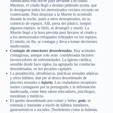
Samarcanda esta noche para llevarme a tu criado.
Mientras, el criado llegó a destino pidiendo ayuda, que
le denegaron todos los aterrorizados vecinos excepto un
comerciante. Para despistar a la Muerte lo acomodó
durante la noche, junto a otros desesperados, en su
comercio de espejos. Allí, presa del pánico, rompió
algunos espejos, se hirió, se desangró y murió. La
Muerte llegó a la hora prevista para llevarse al criado y
a los atemorizados refugiados reflejados en los espejos.
El miedo, en fin, se contagia y lleva a tomar decisiones
inadecuadas.
Contagio de emociones desordenadas.
Hay actitudes
contagiosas, aunque solo sean consideradas factores
favorecedores de enfermedades. La Iglesia católica,
sensible desde hace siglos, ha agrupado las conductas
desordenadas, en los pecados capitales.
La prostitución, afrodisíacos, prácticas sexuales atípicas
y otros hábitos, dan pie al deseo desordenado de
placeres sexuales o
lujuria
. Los ciudadanos receptores
suelen contagiarse por la pornografía y la información
inadecuada, como bien saben educadores, psicólogos,
moralistas y médicos.
El apetito desordenado por comer y beber,
gula
, se
estimula y transmite a través de hábitos familiares,
gastronómicos o sociales. Desórdenes como la bulimia,