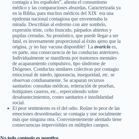
contagia a los españoles”, alienta el consumismo
médico y las comparaciones absurdas. Caracterizada ya
en la Biblia, para muchos médicos del XIX era una
epidemia nacional contagiosa que envenenaba la
mirada. Describían al enfermo con aire sombrío,
expresión triste, ceño fruncido, párpados abiertos y
pupilas cerradas. Su pronóstico, que puede llegar a ser
fatal, es inversamente proporcional al éxito ajeno que la
origina, ¡y no hay vacuna disponible! La
avaricia
es,
en parte, una consecuencia de las conductas anteriores.
Individualmente se manifiesta por trastornos mentales
de acaparamiento compulsivo, tipo síndrome de
Diógenes. Conductas similares colectivas por contagio
emocional de miedo, ignorancia, inseguridad, etc. se
observan cotidianamente. Se acaparan recursos
sanitarios: consultas médicas, reiteración de pruebas,
botiquines caseros, etc., repercutiendo sobre
desabastecimientos, costes sanitarios e insolidaridad
social.
El peor sentimiento es el del odio. Reúne lo peor de las
emociones desordenadas: se contagia y une socialmente
más que ninguna otra. Convenientemente alentado tiene
consecuencias imprevisibles en múltiples campos.
No todo contagio es negativo