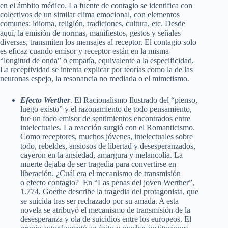
en el ámbito médico. La fuente de contagio se identifica con
colectivos de un similar clima emocional, con elementos
comunes: idioma, religión, tradiciones, cultura, etc. Desde
aquí, la emisión de normas, manifiestos, gestos y señales
diversas, transmiten los mensajes al receptor. El contagio solo
es eficaz cuando emisor y receptor están en la misma
“longitud de onda” o empatía, equivalente a la especificidad.
La receptividad se intenta explicar por teorías como la de las
neuronas espejo, la resonancia no mediada o el mimetismo.
Efecto Werther
. El Racionalismo Ilustrado del “pienso,
luego existo” y el razonamiento de todo pensamiento,
fue un foco emisor de sentimientos encontrados entre
intelectuales. La reacción surgió con el Romanticismo.
Como receptores, muchos jóvenes, intelectuales sobre
todo, rebeldes, ansiosos de libertad y desesperanzados,
cayeron en la ansiedad, amargura y melancolía. La
muerte dejaba de ser tragedia para convertirse en
liberación. ¿Cuál era el mecanismo de transmisión
o
efecto contagio
? En “Las penas del joven Werther”,
1.774, Goethe describe la tragedia del protagonista, que
se suicida tras ser rechazado por su amada. A esta
novela se atribuyó el mecanismo de transmisión de la
desesperanza y ola de suicidios entre los europeos. El