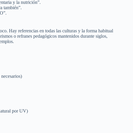
taria y la nutrición”.
ra también”.
O”.
co. Hay referencias en todas las culturas y la forma habitual
orismos o refranes pedagógicos mantenidos durante siglos,
jemplos.
 necesarios)
 natural por UV)