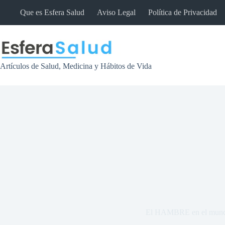
Saltar
Que es Esfera Salud
Aviso Legal
Política de Privacidad
al
contenido
Artículos de Salud, Medicina y Hábitos de Vida
El HAMBRE en el mun