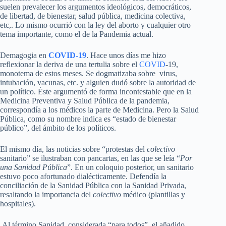
suelen prevalecer los argumentos ideológicos, democráticos,
de libertad, de bienestar, salud pública, medicina colectiva,
etc,. Lo mismo ocurrió con la ley del aborto y cualquier otro
tema importante, como el de la Pandemia actual.
Demagogia en
COVID-19
. Hace unos días me hizo
reflexionar la deriva de una tertulia sobre el
COVID
-19,
monotema de estos meses. Se dogmatizaba sobre virus,
intubación, vacunas, etc. y alguien dudó sobre la autoridad de
un político. Éste argumentó de forma incontestable que en la
Medicina Preventiva y Salud Pública de la pandemia,
correspondía a los médicos la parte de Medicina. Pero la Salud
Pública, como su nombre indica es “estado de bienestar
público”, del ámbito de los políticos.
El mismo día, las noticias sobre “protestas del
colectivo
sanitario” se ilustraban con pancartas, en las que se leía “
Por
una Sanidad Pública
”. En un coloquio posterior, un sanitario
estuvo poco afortunado dialécticamente. Defendía la
conciliación de la Sanidad Pública con la Sanidad Privada,
resaltando la importancia del
colectivo
médico (plantillas y
hospitales).
Al término Sanidad, considerada “para todos”, el añadido