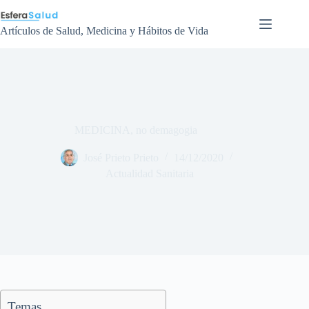
Saltar
al
contenido
Artículos de Salud, Medicina y Hábitos de Vida
MEDICINA, no demagogia
José Prieto Prieto
14/12/2020
Actualidad Sanitaria
Temas