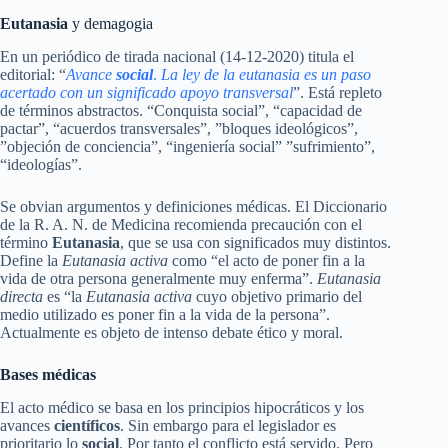
Eutanasia
y demagogia
En un periódico de tirada nacional (14-12-2020) titula el
editorial: “
Avance
social
.
La ley de la eutanasia es un paso
acertado con un significado apoyo transversal
”. Está repleto
de términos abstractos. “Conquista social”, “capacidad de
pactar”, “acuerdos transversales”, ”bloques ideológicos”,
”objeción de conciencia”, “ingeniería social” ”sufrimiento”,
“ideologías”.
Se obvian argumentos y definiciones médicas. El Diccionario
de la R. A. N. de Medicina recomienda precaución con el
término
Eutanasia
, que se usa con significados muy distintos.
Define la
Eutanasia activa
como “el acto de poner fin a la
vida de otra persona generalmente muy enferma”.
Eutanasia
directa
es “la
Eutanasia activa
cuyo objetivo primario del
medio utilizado es poner fin a la vida de la persona”.
Actualmente es objeto de intenso debate ético y moral.
Bases médicas
El acto médico se basa en los principios hipocráticos y los
avances
científicos
. Sin embargo para el legislador es
prioritario lo
social
. Por tanto el conflicto está servido. Pero