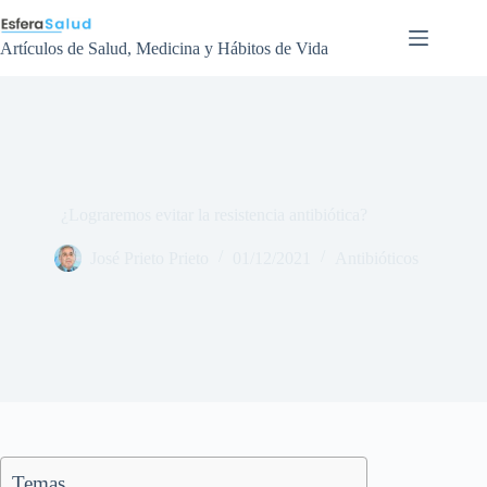
Saltar
al
contenido
Artículos de Salud, Medicina y Hábitos de Vida
¿Lograremos evitar la resistencia antibiótica?
José Prieto Prieto
01/12/2021
Antibióticos
Temas