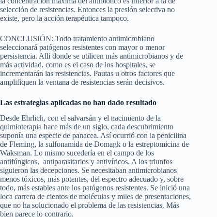
la concentración máxima del antibiótico es inferior a la de
selección de resistencias. Entonces la presión selectiva no
existe, pero la acción terapéutica tampoco.
CONCLUSIÓN:
Todo tratamiento antimicrobiano
seleccionará patógenos resistentes con mayor o menor
persistencia. Allí donde se utilicen más antimicrobianos y de
más actividad, como es el caso de los hospitales, se
incrementarán las resistencias. Pautas u otros factores que
amplifiquen la ventana de resistencias serán decisivos.
Las estrategias aplicadas no han dado resultado
Desde Ehrlich, con el salvarsán y el nacimiento de la
quimioterapia hace más de un siglo, cada descubrimiento
suponía una especie de panacea. Así ocurrió con la penicilina
de Fleming, la sulfonamida de Domagk o la estreptomicina de
Waksman. Lo mismo sucedería en el campo de los
antifúngicos, antiparasitarios y antivíricos. A los triunfos
siguieron las decepciones. Se necesitaban antimicrobianos
menos tóxicos, más potentes, del espectro adecuado y, sobre
todo, más estables ante los patógenos resistentes. Se inició una
loca carrera de cientos de moléculas y miles de presentaciones,
que no ha solucionado el problema de las resistencias. Más
bien parece lo contrario.