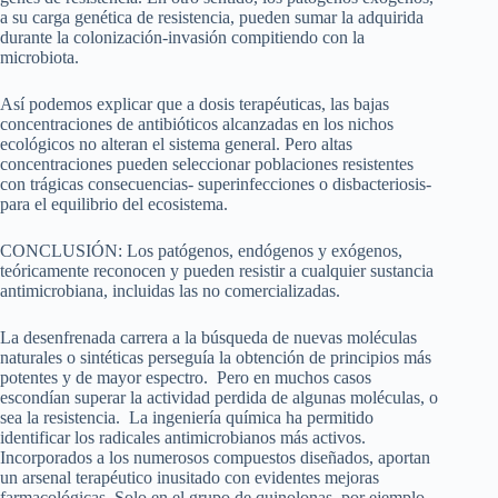
a su carga genética de resistencia, pueden sumar la adquirida
durante la colonización-invasión compitiendo con la
microbiota.
Así podemos explicar que a dosis terapéuticas, las bajas
concentraciones de antibióticos alcanzadas en los nichos
ecológicos no alteran el sistema general. Pero altas
concentraciones pueden seleccionar poblaciones resistentes
con trágicas consecuencias- superinfecciones o disbacteriosis-
para el equilibrio del ecosistema.
CONCLUSIÓN: Los patógenos, endógenos y exógenos,
teóricamente reconocen y pueden resistir a cualquier sustancia
antimicrobiana, incluidas las no comercializadas.
La desenfrenada carrera a la búsqueda de nuevas moléculas
naturales o sintéticas perseguía la obtención de principios más
potentes y de mayor espectro. Pero en muchos casos
escondían superar la actividad perdida de algunas moléculas, o
sea la resistencia. La ingeniería química ha permitido
identificar los radicales antimicrobianos más activos.
Incorporados a los numerosos compuestos diseñados, aportan
un arsenal terapéutico inusitado con evidentes mejoras
farmacológicas. Solo en el grupo de quinolonas, por ejemplo,