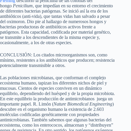
Fleming
descubrió la penicilina de las colonias del
hongo
Penicilium
, que impedían en su entorno el crecimiento
de diferentes bacterias patógenas. Se inició así la era de los
antibióticos (anti-vida), que tantas vidas han salvado a pesar
del oximoron. Dio pie al hallazgo de numerosos hongos y
bacterias productoras de antibióticos activos frente a
patógenos. Esta capacidad, codificada por material genético,
se transmite a los descendientes de la misma especie y,
ocasionalmente, a los de otras especies.
CONCLUSIÓN: Los citados microorganismos son, como
mínimo, resistentes a los antibióticos que producen; resistencia
potencialmente transmisible a otros.
Las poblaciones microbianas, que conforman el complejo
ecosistema humano, tapizan los diferentes nichos de piel y
mucosas. Cientos de especies conviven en un dinámico
equilibrio, dependiendo del huésped y de la propia microbiota.
En este equilibrio la producción de antimicrobianos juega un
importante papel. R. Limón (
Nature Biomedical Engineering
)
descubre en el organismo humano la existencia de 2.603
moléculas codificadas genéticamente con propiedades
antimicrobianas. También sabemos que algunas bacterias del
ecosistema, como los enterococos, almacenan y “distribuyen”
genes de resistencia. En otro sentido, los patógenos exógenos,