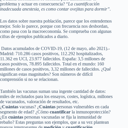
problema y actuar en consecuencia? “
La cuantificación
inadecuada anestesia, es como contar ovejitas para dormir”.
Los datos sobre nuestra población, parece que los entendemos
mejor. Solo lo parece, porque con frecuencia nos desbordan,
como pasa con la macroeconomía. Se comprueba con algunas
cifras de ejemplos publicados a diario.
Datos acumulados de COVID-19, (12 de mayo, año 2021).-
Madrid: 710.286 casos positivos, 112.292 hospitalizados,
11.362 en UCI, 23.977 fallecidos. España: 3,5 millones de
casos positivos, 78.895 fallecidos. Total en el mundo: 160
millones de casos positivos, 3,32 millones de fallecidos. ¿Qué
significan estas magnitudes? Son números de difícil
comprensión si no se relacionan.
También las vacunas suman una ingente cantidad de datos:
miles de reclutados para los ensayos, costes, logística, millones
de vacunados, valoración de resultados, etc.
¿
Cuántas
vacunas? ¿
Cuántas
personas vulnerables en cada
segmento de edad? ¿Cómo
cuantificar
la inmunoprotección?
¿En
cuántas
personas vacunadas se fija la inmunidad de
rebaño? Estas preguntas son ejemplos, que a su vez plantean
nuevos interrogantes de
medición
y
cuantificación
.