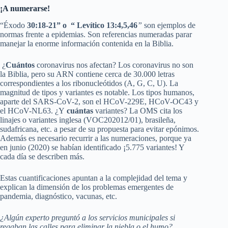
¡A numerarse!
“Éxodo
30:18-21” o “ Levítico 13:4,5,46
”
son ejemplos de
normas frente a epidemias. Son referencias numeradas parar
manejar la enorme información contenida en la Biblia.
¿
Cuántos
coronavirus nos afectan? Los coronavirus no son
la Biblia, pero su ARN contiene cerca de 30.000 letras
correspondientes a los ribonucleótidos (A, G, C, U). La
magnitud de tipos y variantes es notable. Los tipos humanos,
aparte del SARS-CoV-2, son el HCoV-229E, HCoV-OC43 y
el HCoV-NL63. ¿Y
cuántas
variantes? La OMS cita los
linajes o variantes inglesa (VOC202012/01), brasileña,
sudafricana, etc. a pesar de su propuesta para evitar epónimos.
Además es necesario recurrir a las numeraciones, porque ya
en junio (2020) se habían identificado ¡5.775 variantes! Y
cada día se describen más.
Estas cuantificaciones apuntan a la complejidad del tema y
explican la dimensión de los problemas emergentes de
pandemia, diagnóstico, vacunas, etc.
¿Algún experto preguntó a los servicios municipales si
regaban las calles para eliminar la niebla o el humo?