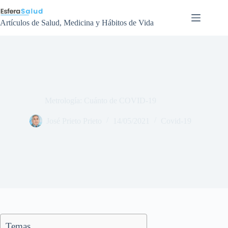
Saltar
al
contenido
Artículos de Salud, Medicina y Hábitos de Vida
Metrología: Cuánto de COVID-19
José Prieto Prieto
14/05/2021
Covid-19
Temas