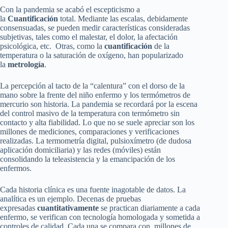
Con la pandemia se acabó el escepticismo a
la
Cuantificación
total. Mediante las escalas, debidamente
consensuadas, se pueden medir características consideradas
subjetivas, tales como el malestar, el dolor, la afectación
psicológica, etc. Otras, como la
cuantificación
de la
temperatura o la saturación de oxígeno, han popularizado
la
metrología
.
La percepción al tacto de la “calentura” con el dorso de la
mano sobre la frente del niño enfermo y los termómetros de
mercurio son historia. La pandemia se recordará por la escena
del control masivo de la temperatura con termómetro sin
contacto y alta fiabilidad. Lo que no se suele apreciar son los
millones de mediciones, comparaciones y verificaciones
realizadas. La termometría digital, pulsioxímetro (de dudosa
aplicación domiciliaria) y las redes (móviles) están
consolidando la teleasistencia y la emancipación de los
enfermos.
Cada historia clínica es una fuente inagotable de datos. La
analítica es un ejemplo. Decenas de pruebas
expresadas
cuantitativamente
se practican diariamente a cada
enfermo, se verifican con tecnología homologada y sometida a
controles de calidad. Cada una se compara con millones de