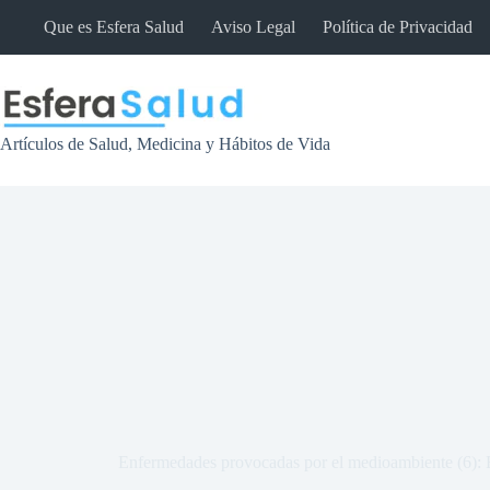
Saltar
Que es Esfera Salud
Aviso Legal
Política de Privacidad
al
contenido
Artículos de Salud, Medicina y Hábitos de Vida
Enfermedades provocadas por el medioambiente (6): 