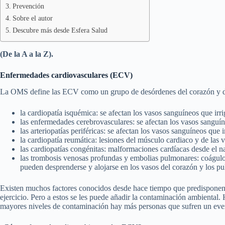
Prevención
Sobre el autor
Descubre más desde Esfera Salud
(De la A a la Z).
Enfermedades cardiovasculares (ECV)
La OMS define las ECV como un grupo de desórdenes del corazón y de 
la cardiopatía isquémica: se afectan los vasos sanguíneos que irr
las enfermedades cerebrovasculares: se afectan los vasos sanguín
las arteriopatías periféricas: se afectan los vasos sanguíneos que 
la cardiopatía reumática: lesiones del músculo cardiaco y de las 
las cardiopatías congénitas: malformaciones cardíacas desde el n
las trombosis venosas profundas y embolias pulmonares: coágulos
pueden desprenderse y alojarse en los vasos del corazón y los p
Existen muchos factores conocidos desde hace tiempo que predisponen a
ejercicio. Pero a estos se les puede añadir la contaminación ambiental
mayores niveles de contaminación hay más personas que sufren un eve