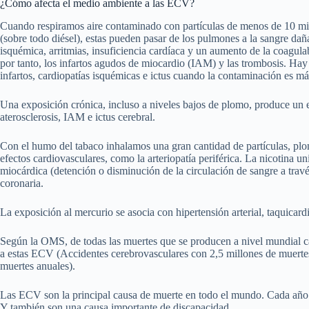
¿Cómo afecta el medio ambiente a las ECV?
Cuando respiramos aire contaminado con partículas de menos de 10 micr
(sobre todo diésel), estas pueden pasar de los pulmones a la sangre dañ
isquémica, arritmias, insuficiencia cardíaca y un aumento de la coagula
por tanto, los infartos agudos de miocardio (IAM) y las trombosis. Ha
infartos, cardiopatías isquémicas e ictus cuando la contaminación es más
Una exposición crónica, incluso a niveles bajos de plomo, produce un e
aterosclerosis, IAM e ictus cerebral.
Con el humo del tabaco inhalamos una gran cantidad de partículas, plom
efectos cardiovasculares, como la arteriopatía periférica. La nicotina
miocárdica (detención o disminución de la circulación de sangre a travé
coronaria.
La exposición al mercurio se asocia con hipertensión arterial, taquicar
Según la OMS, de todas las muertes que se producen a nivel mundial c
a estas ECV (Accidentes cerebrovasculares con 2,5 millones de muerte
muertes anuales).
Las ECV son la principal causa de muerte en todo el mundo. Cada año
Y también son una causa importante de discapacidad.