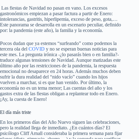
Las fiestas de Navidad no pasan en vano. Los excesos
gastronómicos empiezan a pasar factura a partir de Enero:
intolerancias, gastritis, hiperlipemia, exceso de peso, gota,…
Este panorama se desarrolla en un escenario peculiar, definido
por: la pandemia (este año), la familia y la economía.
Pocos dudan que ya estemos “surfeando” como podemos la
tercera ola del
COVID
y no se esperan buenas noticias para
este mes. La pregunta irónica -¿lo pasarás bien o en familia?-
traduce algunas tensiones de Navidad. Aunque matizadas este
último año por las restricciones de la pandemia, la respuesta
emocional no desaparece en 24 horas. Además muchos deben
sufrir la dura realidad del “nido vacío” cuando los hijos
vuelven a marchar, si es que han venido. Por último, la
economía no es un tema menor; Las cuentas del año y los
gastos extra de las fiestas obligan a replantear todo en Enero.
¡Ay, la cuesta de Enero!
El día más triste
En los primeros días del Año Nuevo siguen las celebraciones,
pero la realidad llega de inmediato. ¿En cuántos días? El
psicólogo Cliff Arnall consideraba la primera semana para fijar
planes (dieta, gimnasio, ahorro,…) y la segunda para verificar