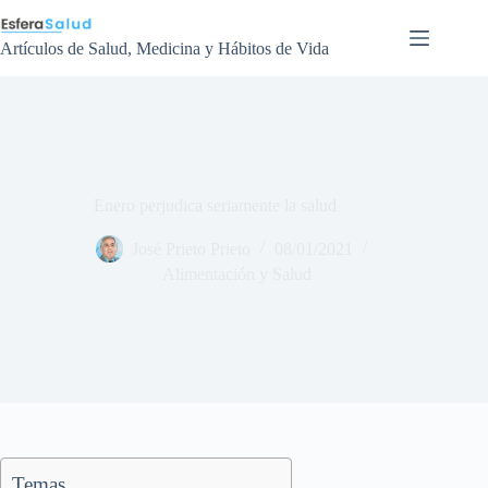
Saltar
al
contenido
Artículos de Salud, Medicina y Hábitos de Vida
Enero perjudica seriamente la salud
José Prieto Prieto
08/01/2021
Alimentación y Salud
Temas