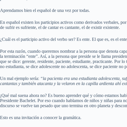
Aprendamos bien el español de una vez por todas.
En español existen los participios activos como derivados verbales, por e
de sufrir es sufriente, el de cantar es cantante, el de existir existente.
¿Cuál es el participio activo del verbo ser? Es ente. El que es, es el ente
Por esta razón, cuando queremos nombrar a la persona que denota capac
la terminación “ente”. Así, a la persona que preside se le llama preside
que se dice: gerente, residente, paciente, estudiante, practicante. Por lo 
no estudianta, se dice adolescente no adolescenta, se dice paciente no 
Un mal ejemplo sería:
“la pacienta era una estudianta adolescenta, suf
cantantas y también atacanta y la velaron en la capilla ardienta ahí ex
¡Qué mal suena ahora no? Es bueno aprender qué y cómo estamos hablan
Presidente Bachelet. Por eso cuando hablamos de niños y niñas para no
discurso se vuelve tan pesado que uno termina en otro planeta y desco
Esto es una invitación a conocer la gramática.