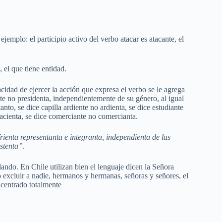
jemplo: el participio activo del verbo atacar es atacante, el
, el que tiene entidad.
idad de ejercer la acción que expresa el verbo se le agrega
nte no presidenta, independientemente de su género, al igual
tanto, se dice capilla ardiente no ardienta, se dice estudiante
pacienta, se dice comerciante no comercianta.
rienta representanta e integranta, independienta de las
istenta”
.
do. En Chile utilizan bien el lenguaje dicen la Señora
 excluir a nadie, hermanos y hermanas, señoras y señores, el
ncentrado totalmente