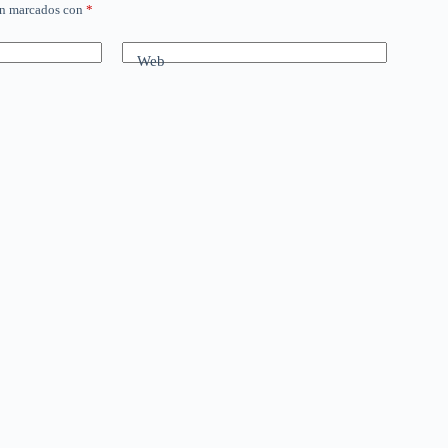
án marcados con
*
Web