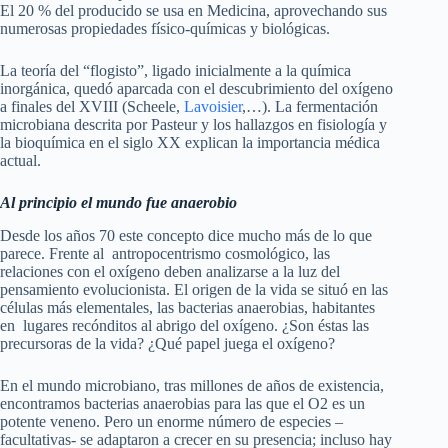
El 20 % del producido se usa en Medicina, aprovechando sus
numerosas propiedades físico-químicas y biológicas.
La teoría del “flogisto”, ligado inicialmente a la química
inorgánica, quedó aparcada con el descubrimiento del oxígeno
a finales del XVIII (Scheele,
Lavoisier
,…). La fermentación
microbiana descrita por Pasteur y los hallazgos en fisiología y
la bioquímica en el siglo XX explican la importancia médica
actual.
Al principio el mundo fue anaerobio
Desde los años 70 este concepto dice mucho más de lo que
parece. Frente al antropocentrismo cosmológico, las
relaciones con el oxígeno deben analizarse a la luz del
pensamiento evolucionista. El origen de la vida se situó en las
células más elementales, las bacterias anaerobias, habitantes
en lugares recónditos al abrigo del oxígeno. ¿Son éstas las
precursoras de la vida? ¿Qué papel juega el oxígeno?
En el mundo microbiano, tras millones de años de existencia,
encontramos bacterias anaerobias para las que el O2 es un
potente veneno. Pero un enorme número de especies –
facultativas- se adaptaron a crecer en su presencia; incluso hay