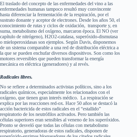
El traslado del concepto de las enfermedades del vino a las
enfermedades humanas tampoco resultó muy convincente
hasta diferenciar la fermentación de la respiración, por el
sustrato donante y aceptor de electrones. Desde los años 50, el
conocimiento de rutas y ciclos de oxidación, transporte y, en
suma, metabolismo del oxígeno, marcaron época. El NO (ver
capítulo de nitrógeno), H2O2-catalasa, superóxido-dismutasa
o mieloperoxidasas son ejemplos. Según Davis, disponemos
de un sistema comparable a una red de distribución eléctrica a
la que se pueden enchufar diversos dispositivos. Son como los
motores reversibles que pueden transformar la energía
mecánica en eléctrica (generadores) y al revés.
Radicales libres.
No se refiere a determinados activistas políticos, sino a los
radicales químicos, especialmente los relacionados con el
oxígeno, que tienen gran interés médico. La respiración se
explica por las reacciones red-ox. Hace 50 años se destacó la
acción bactericida de estos radicales en el “estallido”
respiratorio de los neutrófilos activados. Pero también las
células superiores eran sensibles al veneno de los superóxidos.
Pronto se desveló que todas las células con metabolismo
respiratorio, generadoras de estos radicales, disponen de
superóxido-enzimas bloqueadores de los citados radicales.