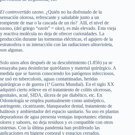
El controvertido ozono
. ¿Quién no ha disfrutado de la
sensación olorosa, refrescante y saludable junto a un
rompiente de mar o la cascada de un río? Allí, el nivel de
ozono, (del griego “
ozein
” = olor), es más elevado. Esta vieja
y reactiva molécula no deja de ofrecer curiosidades. La
producción durante las tormentas eléctricas, el agujero de la
estratosfera o su interacción con las radiaciones ultravioleta,
son algunas.
Solo unos años después de su descubrimiento (1.856) ya se
ensayaba para desinfectar quirófanos y material quirúrgico. A
medida que se fueron conociendo los patógenos infecciosos,
se usó en tuberculosis, aguas contaminadas, heridas
quirúrgicas o de guerra (1ª Guerra Mundial). En el siglo XX
adquirió cierto relieve en el tratamiento de colitis ulcerosas,
genitales, acné, SIDA, úlcera de pie diabético, etc. En
Odontología se emplea puntualmente como antiséptico,
astringente, cicatrizante, blanqueador dental, tratamiento de
halitosis y ambientador del espacio sanitario. Su uso en plantas
depuradoras de agua presenta ventajas importantes: elimina
olores y sabores, no deja residuos y es compatible con otros
sistemas. Con la última pandemia han proliferado las
aplicaciones en higiene corporal y espacios cerrados.