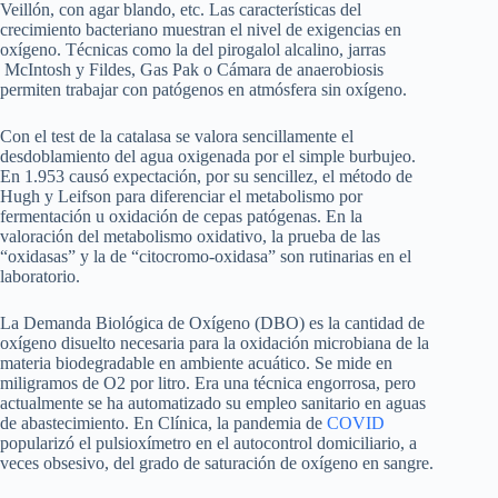
Veillón, con agar blando, etc. Las características del
crecimiento bacteriano muestran el nivel de exigencias en
oxígeno. Técnicas como la del pirogalol alcalino, jarras
McIntosh y Fildes, Gas Pak o Cámara de anaerobiosis
permiten trabajar con patógenos en atmósfera sin oxígeno.
Con el test de la catalasa se valora sencillamente el
desdoblamiento del agua oxigenada por el simple burbujeo.
En 1.953 causó expectación, por su sencillez, el método de
Hugh y Leifson para diferenciar el metabolismo por
fermentación u oxidación de cepas patógenas. En la
valoración del metabolismo oxidativo, la prueba de las
“oxidasas” y la de “citocromo-oxidasa” son rutinarias en el
laboratorio.
La Demanda Biológica de Oxígeno (DBO) es la cantidad de
oxígeno disuelto necesaria para la oxidación microbiana de la
materia biodegradable en ambiente acuático. Se mide en
miligramos de O2 por litro. Era una técnica engorrosa, pero
actualmente se ha automatizado su empleo sanitario en aguas
de abastecimiento. En Clínica, la pandemia de
COVID
popularizó el pulsioxímetro en el autocontrol domiciliario, a
veces obsesivo, del grado de saturación de oxígeno en sangre.