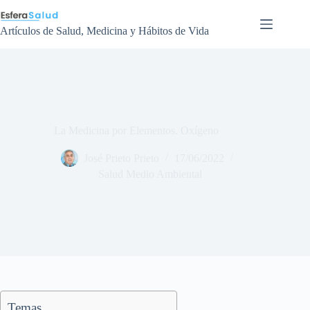
Saltar
al
contenido
Artículos de Salud, Medicina y Hábitos de Vida
La Medicina por Elementos. Oxígeno
José Prieto Prieto
17/06/2022
Salud Medio Ambiental
Temas