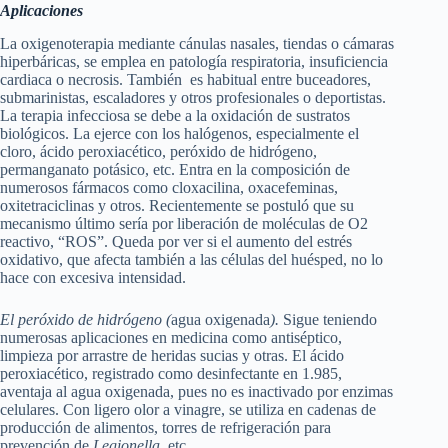
Aplicaciones
La oxigenoterapia mediante cánulas nasales, tiendas o cámaras
hiperbáricas, se emplea en patología respiratoria, insuficiencia
cardiaca o necrosis. También es habitual entre buceadores,
submarinistas, escaladores y otros profesionales o deportistas.
La terapia infecciosa se debe a la oxidación de sustratos
biológicos. La ejerce con los halógenos, especialmente el
cloro, ácido peroxiacético, peróxido de hidrógeno,
permanganato potásico, etc. Entra en la composición de
numerosos fármacos como cloxacilina, oxacefeminas,
oxitetraciclinas y otros. Recientemente se postuló que su
mecanismo último sería por liberación de moléculas de O2
reactivo, “ROS”. Queda por ver si el aumento del estrés
oxidativo, que afecta también a las células del huésped, no lo
hace con excesiva intensidad.
El peróxido de hidrógeno (
agua oxigenada
).
Sigue teniendo
numerosas aplicaciones en medicina como antiséptico,
limpieza por arrastre de heridas sucias y otras. El ácido
peroxiacético, registrado como desinfectante en 1.985,
aventaja al agua oxigenada, pues no es inactivado por enzimas
celulares. Con ligero olor a vinagre, se utiliza en cadenas de
producción de alimentos, torres de refrigeración para
prevención de
Legionella,
etc.