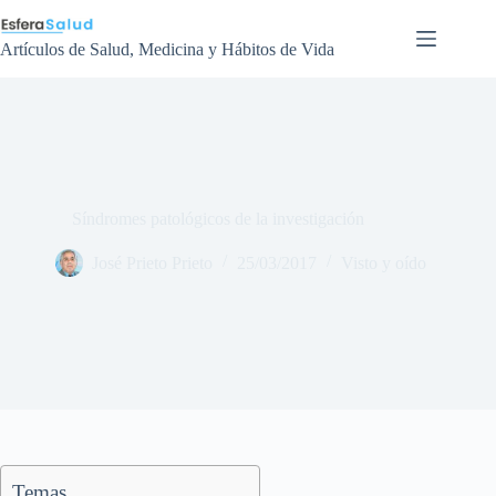
Saltar
al
contenido
Artículos de Salud, Medicina y Hábitos de Vida
Síndromes patológicos de la investigación
José Prieto Prieto
25/03/2017
Visto y oído
Temas