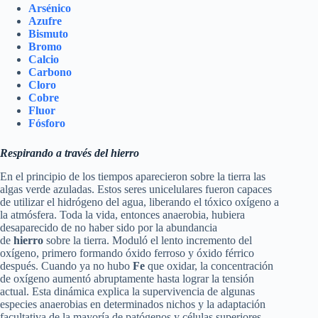
Arsénico
Azufre
Bismuto
Bromo
Calcio
Carbono
Cloro
Cobre
Fluor
Fósforo
Respirando a través del hierro
En el principio de los tiempos aparecieron sobre la tierra las
algas verde azuladas. Estos seres unicelulares fueron capaces
de utilizar el hidrógeno del agua, liberando el tóxico oxígeno a
la atmósfera. Toda la vida, entonces anaerobia, hubiera
desaparecido de no haber sido por la abundancia
de
hierro
sobre la tierra. Moduló el lento incremento del
oxígeno, primero formando óxido ferroso y óxido férrico
después. Cuando ya no hubo
Fe
que oxidar, la concentración
de oxígeno aumentó abruptamente hasta lograr la tensión
actual. Esta dinámica explica la supervivencia de algunas
especies anaerobias en determinados nichos y la adaptación
facultativa de la mayoría de patógenos y células superiores.