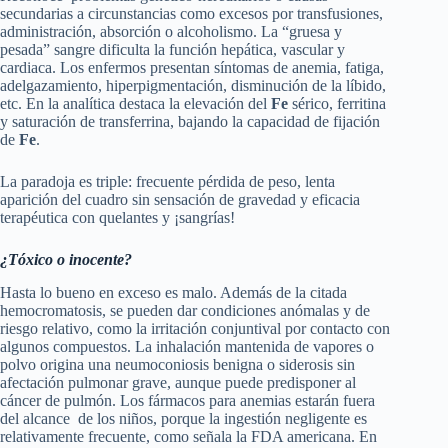
secundarias a circunstancias como excesos por transfusiones,
administración, absorción o alcoholismo. La “gruesa y
pesada” sangre dificulta la función hepática, vascular y
cardiaca. Los enfermos presentan síntomas de anemia, fatiga,
adelgazamiento, hiperpigmentación, disminución de la líbido,
etc. En la analítica destaca la elevación del
Fe
sérico, ferritina
y saturación de transferrina, bajando la capacidad de fijación
de
Fe
.
La paradoja es triple: frecuente pérdida de peso, lenta
aparición del cuadro sin sensación de gravedad y eficacia
terapéutica con quelantes y ¡sangrías!
¿Tóxico o inocente?
Hasta lo bueno en exceso es malo. Además de la citada
hemocromatosis, se pueden dar condiciones anómalas y de
riesgo relativo, como la irritación conjuntival por contacto con
algunos compuestos. La inhalación mantenida de vapores o
polvo origina una neumoconiosis benigna o siderosis sin
afectación pulmonar grave, aunque puede predisponer al
cáncer de pulmón. Los fármacos para anemias estarán fuera
del alcance de los niños, porque la ingestión negligente es
relativamente frecuente, como señala la FDA americana. En