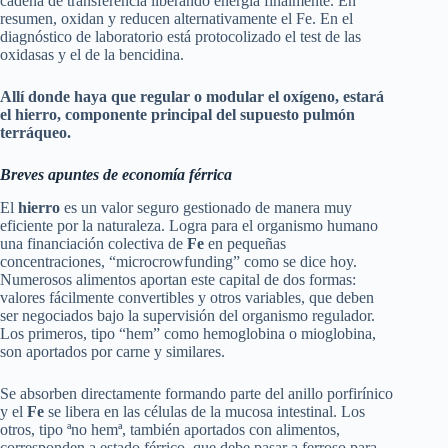
cadena de transferencia liberando energía finalmente. En
resumen, oxidan y reducen alternativamente el Fe. En el
diagnóstico de laboratorio está protocolizado el test de las
oxidasas y el de la bencidina.
Allí donde haya que regular o modular el oxígeno, estará
el hierro, componente principal del supuesto pulmón
terráqueo.
Breves apuntes de economía férrica
El
hierro
es un valor seguro gestionado de manera muy
eficiente por la naturaleza. Logra para el organismo humano
una financiación colectiva de
Fe
en pequeñas
concentraciones, “microcrowfunding” como se dice hoy.
Numerosos alimentos aportan este capital de dos formas:
valores fácilmente convertibles y otros variables, que deben
ser negociados bajo la supervisión del organismo regulador.
Los primeros, tipo “hem” como hemoglobina o mioglobina,
son aportados por carne y similares.
Se absorben directamente formando parte del anillo porfirínico
y el
Fe
se libera en las células de la mucosa intestinal. Los
otros, tipo ªno hemª, también aportados con alimentos,
corresponden a estado férrico, que debe pasar a ferroso para