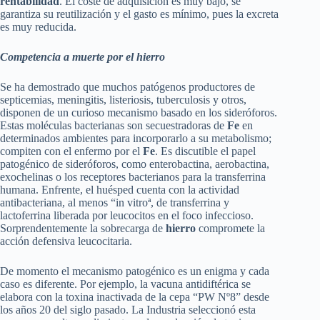
rentabilidad
. El coste de adquisición es muy bajo, se
garantiza su reutilización y el gasto es mínimo, pues la excreta
es muy reducida.
Competencia a muerte por el hierro
Se ha demostrado que muchos patógenos productores de
septicemias, meningitis, listeriosis, tuberculosis y otros,
disponen de un curioso mecanismo basado en los sideróforos.
Estas moléculas bacterianas son secuestradoras de
Fe
en
determinados ambientes para incorporarlo a su metabolismo;
compiten con el enfermo por el
Fe
. Es discutible el papel
patogénico de sideróforos, como enterobactina, aerobactina,
exochelinas o los receptores bacterianos para la transferrina
humana. Enfrente, el huésped cuenta con la actividad
antibacteriana, al menos “in vitroª, de transferrina y
lactoferrina liberada por leucocitos en el foco infeccioso.
Sorprendentemente la sobrecarga de
hierro
compromete la
acción defensiva leucocitaria.
De momento el mecanismo patogénico es un enigma y cada
caso es diferente. Por ejemplo, la vacuna antidiftérica se
elabora con la toxina inactivada de la cepa “PW Nº8” desde
los años 20 del siglo pasado. La Industria seleccionó esta