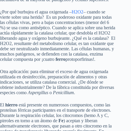
¿Por qué burbujea el agua oxigenada –
H2O2
– cuando se
vierte sobre una herida? Es un poderoso oxidante para todas
las células vivas, pero a bajas concentraciones (menor del 6
%) se usa como antiséptico. Cuando se aplica sobre una herida
actúa rápidamente la catalasa celular, que desdobla el H2O2
liberando agua y oxígeno burbujeante. ¿Qué es la catalasa? El
H2O2, resultante del metabolismo celular, es tan oxidante que
debe ser neutralizado inmediatamente. Las células humanas, y
muchos patógenos, se defienden con la catalasa, enzima
celular compuesta por ¡cuatro
ferro
protoporfirinas!.
Otra aplicación: para eliminar el exceso de agua oxigenada
utilizada en desinfección, preparación de alimentos y otras
indicaciones, se utiliza catalasa comercial. ¿De dónde se
obtiene industrialmente? De la fábrica constituida por diversas
especies como
Aspergillus
o
Penicillium.
El
hierro
está presente en numerosos compuestos, como las
proteínas férricas participantes en el transporte de electrones.
Durante la respiración celular, los citocromos (hemo A y C,
pirroles en torno a un átomo de
Fe
) aceptan y liberan
alternativamente electrones, que pasan a otro citocromo en la