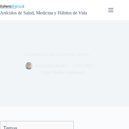
Saltar
al
contenido
Artículos de Salud, Medicina y Hábitos de Vida
La Medicina por Elementos. Hierro
José Prieto Prieto
13/05/2022
Salud Medio Ambiental
Temas