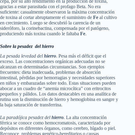
cepa, por su alto rendimiento en la producción de toxina,
gracias a estar parasitada con el profago Beta. No era
suficiente: casualmente observaron la máxima concentración
de toxina al cortar abruptamente el suministro de
Fe
al cultivo
en crecimiento. Luego se descubrió la carencia de un
sideróforo, la corinebactina, compensada por el patógeno,
produciendo más toxina cuando le faltaba
Fe
.
Sobre la pesadez del hierro
La pesada levedad del
hierro
. Pesa más el déficit que el
exceso. Las concentraciones orgánicas adecuadas no se
alcanzan en determinadas circunstancias. Son ejemplos
frecuentes: dieta inadecuada, problemas de absorción
intestinal, pérdidas por hemorragias y necesidades superiores
en niños y embarazadas sobre todo. Estas situaciones pueden
abocar a un cuadro de “anemia microcítica” con eritrocitos
pequeños y pálidos. Los datos destacables en una analítica de
rutina son la disminución de hierro y hemoglobina en sangre y
la baja saturación de transferrina.
La paradójica pesadez del
hierro
.
La alta concentración
férrica se conoce como hemocromatosis, caracterizada por
depósitos en diferentes órganos, como cerebro, hígado o piel.
Reconoce problemas genético-hereditarios o causas