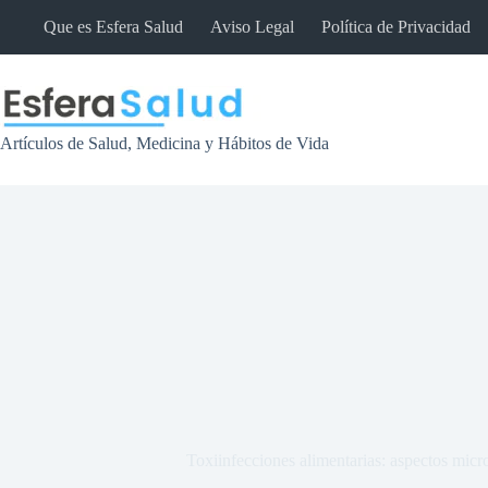
Saltar
Que es Esfera Salud
Aviso Legal
Política de Privacidad
al
contenido
Artículos de Salud, Medicina y Hábitos de Vida
Toxiinfecciones alimentarias: aspectos micro