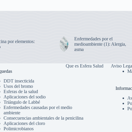
Enfermedades por el
ina por elementos:
medioambiente (1): Alergia,
o
asma
Que es Esfera Salud
Aviso Lega
quedas
Má
DDT insecticida
Usos del bromo
Informac
Esferas de la salud
Aplicaciones del sodio
Av
Triángulo de Labbé
Po
Enfermedades causadas por el medio
Po
ambiente
Consecuencias ambientales de la penicilina
Aplicaciones del cloro
Polimicrobianos