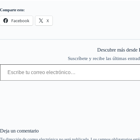
Comparte esto:
Facebook
X
Descubre más desde 
Suscríbete y recibe las últimas entrad
Escribe tu correo electrónico…
Deja un comentario
Tu dirección de correo electrónico no será publicada.
Los campos obligatorios est