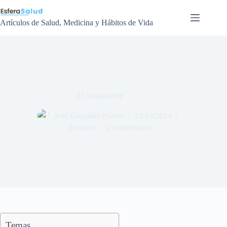
Saltar
al
contenido
Artículos de Salud, Medicina y Hábitos de Vida
El im-paciente
José González Núñez
23/04/2014
Ensayos
2 comentarios
Temas