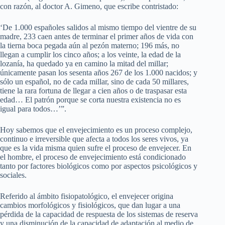
con razón, al doctor A. Gimeno, que escribe contristado:
‘De 1.000 españoles salidos al mismo tiempo del vientre de su
madre, 233 caen antes de terminar el primer años de vida con
la tierna boca pegada aún al pezón materno; 196 más, no
llegan a cumplir los cinco años; a los veinte, la edad de la
lozanía, ha quedado ya en camino la mitad del millar;
únicamente pasan los sesenta años 267 de los 1.000 nacidos; y
sólo un español, no de cada millar, sino de cada 50 millares,
tiene la rara fortuna de llegar a cien años o de traspasar esta
edad… El patrón porque se corta nuestra existencia no es
igual para todos…’”.
Hoy sabemos que el envejecimiento es un proceso complejo,
continuo e irreversible que afecta a todos los seres vivos, ya
que es la vida misma quien sufre el proceso de envejecer. En
el hombre, el proceso de envejecimiento está condicionado
tanto por factores biológicos como por aspectos psicológicos y
sociales.
Referido al ámbito fisiopatológico, el envejecer origina
cambios morfológicos y fisiológicos, que dan lugar a una
pérdida de la capacidad de respuesta de los sistemas de reserva
y una disminución de la capacidad de adaptación al medio de