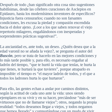
Después de todo ¿han significado otra cosa sino sugestiones
habilísimas, desde las célebres curaciones de Asclepios en
Epidauro, hasta los modernísimos inventores de específicos?
Injusticia fuera censurarlos; cuando no son farsantes
condiciones, les excusa la piedad y compasión encendida
hacia el dolor ajeno. ¡Loor a los que saben renovar el viejo
repertorio milagrero, engañándonos con inesperadas y
sorprendentes prácticas sugestivas!”.
La ancianidad es, ante todo, un deseo. ¿Quién desea que a la
edad varonil no se añada la vejez?, se pregunta el autor del
Buscón
, pero se trata de hacerlo en las mejores condiciones y
lo más tarde posible y, para ello, es necesario engañar al
ladrón del tiempo, “que te hurtó la vida que tenías, te hurta la
que tienes, te hurtará la que tuvieres”, porque atraparlo es
imposible: el tiempo es “el mayor ladrón de todos, y el que a
todos los ladrones hurta lo que hurtaron”.
Para ello, las gentes echan a andar por caminos distintos,
según la actitud de cada uno ante la vida: unos siendo
ejemplares en su vivir y en su hacer, preciándose “más de ser
virtuosos que no de llamarse viejos”; otros, negando la propia
realidad: “todos deseamos llegar a viejos, y todos negamos
que hemos llegado” y comportándose con un modo de vivir