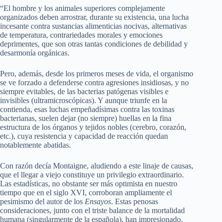
“El hombre y los animales superiores complejamente
organizados deben arrostrar, durante su existencia, una lucha
incesante contra sustancias alimenticias nocivas, alternativas
de temperatura, contrariedades morales y emociones
deprimentes, que son otras tantas condiciones de debilidad y
desarmonía orgánicas.
Pero, además, desde los primeros meses de vida, el organismo
se ve forzado a defenderse contra agresiones insidiosas, y no
siempre evitables, de las bacterias patógenas visibles e
invisibles (ultramicroscópicas). Y aunque triunfe en la
contienda, esas luchas empeñadísimas contra las toxinas
bacterianas, suelen dejar (no siempre) huellas en la fina
estructura de los órganos y tejidos nobles (cerebro, corazón,
etc.), cuya resistencia y capacidad de reacción quedan
notablemente abatidas.
Con razón decía Montaigne, aludiendo a este linaje de causas,
que el llegar a viejo constituye un privilegio extraordinario.
Las estadísticas, no obstante ser más optimista en nuestro
tiempo que en el siglo XVI, corroboran ampliamente el
pesimismo del autor de los
Ensayos
. Estas penosas
consideraciones, junto con el triste balance de la mortalidad
humana (singularmente de la española), han impresionado,