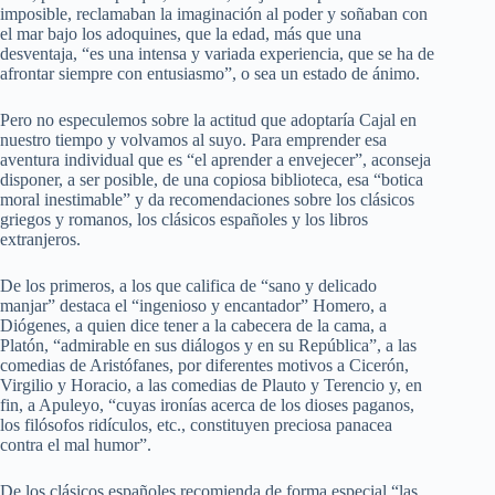
imposible, reclamaban la imaginación al poder y soñaban con
el mar bajo los adoquines, que la edad, más que una
desventaja, “es una intensa y variada experiencia, que se ha de
afrontar siempre con entusiasmo”, o sea un estado de ánimo.
Pero no especulemos sobre la actitud que adoptaría Cajal en
nuestro tiempo y volvamos al suyo. Para emprender esa
aventura individual que es “el aprender a envejecer”, aconseja
disponer, a ser posible, de una copiosa biblioteca, esa “botica
moral inestimable” y da recomendaciones sobre los clásicos
griegos y romanos, los clásicos españoles y los libros
extranjeros.
De los primeros, a los que califica de “sano y delicado
manjar” destaca el “ingenioso y encantador” Homero, a
Diógenes, a quien dice tener a la cabecera de la cama, a
Platón, “admirable en sus diálogos y en su República”, a las
comedias de Aristófanes, por diferentes motivos a Cicerón,
Virgilio y Horacio, a las comedias de Plauto y Terencio y, en
fin, a Apuleyo, “cuyas ironías acerca de los dioses paganos,
los filósofos ridículos, etc., constituyen preciosa panacea
contra el mal humor”.
De los clásicos españoles recomienda de forma especial “las