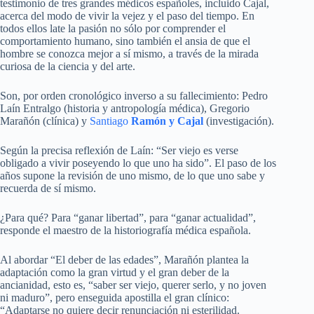
testimonio de tres grandes médicos españoles, incluido Cajal,
acerca del modo de vivir la vejez y el paso del tiempo. En
todos ellos late la pasión no sólo por comprender el
comportamiento humano, sino también el ansia de que el
hombre se conozca mejor a sí mismo, a través de la mirada
curiosa de la ciencia y del arte.
Son, por orden cronológico inverso a su fallecimiento: Pedro
Laín Entralgo (historia y antropología médica), Gregorio
Marañón (clínica) y
Santiago
Ramón y Cajal
(investigación).
Según la precisa reflexión de Laín: “Ser viejo es verse
obligado a vivir poseyendo lo que uno ha sido”. El paso de los
años supone la revisión de uno mismo, de lo que uno sabe y
recuerda de sí mismo.
¿Para qué? Para “ganar libertad”, para “ganar actualidad”,
responde el maestro de la historiografía médica española.
Al abordar “El deber de las edades”, Marañón plantea la
adaptación como la gran virtud y el gran deber de la
ancianidad, esto es, “saber ser viejo, querer serlo, y no joven
ni maduro”, pero enseguida apostilla el gran clínico:
“Adaptarse no quiere decir renunciación ni esterilidad.