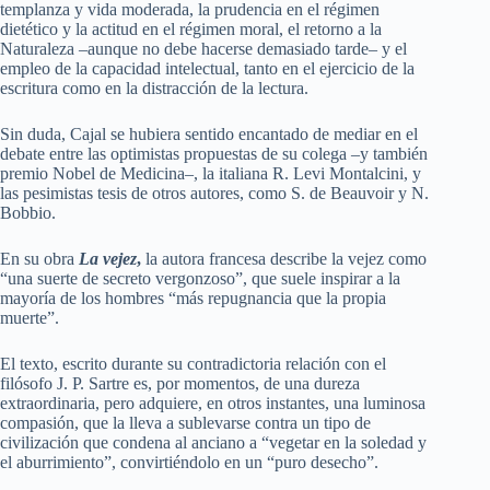
templanza y vida moderada, la prudencia en el régimen
dietético y la actitud en el régimen moral, el retorno a la
Naturaleza –aunque no debe hacerse demasiado tarde– y el
empleo de la capacidad intelectual, tanto en el ejercicio de la
escritura como en la distracción de la lectura.
Sin duda, Cajal se hubiera sentido encantado de mediar en el
debate entre las optimistas propuestas de su colega –y también
premio Nobel de Medicina–, la italiana R. Levi Montalcini, y
las pesimistas tesis de otros autores, como S. de Beauvoir y N.
Bobbio.
En su obra
La vejez
,
la autora francesa describe la vejez como
“una suerte de secreto vergonzoso”, que suele inspirar a la
mayoría de los hombres “más repugnancia que la propia
muerte”.
El texto, escrito durante su contradictoria relación con el
filósofo J. P. Sartre es, por momentos, de una dureza
extraordinaria, pero adquiere, en otros instantes, una luminosa
compasión, que la lleva a sublevarse contra un tipo de
civilización que condena al anciano a “vegetar en la soledad y
el aburrimiento”, convirtiéndolo en un “puro desecho”.