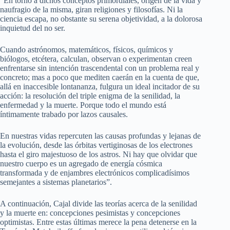
“En torno a dichos conceptos primordiales, origen de la vida y
naufragio de la misma, giran religiones y filosofías. Ni la
ciencia escapa, no obstante su serena objetividad, a la dolorosa
inquietud del no ser.
Cuando astrónomos, matemáticos, físicos, químicos y
biólogos, etcétera, calculan, observan o experimentan creen
enfrentarse sin intención trascendental con un problema real y
concreto; mas a poco que mediten caerán en la cuenta de que,
allá en inaccesible lontananza, fulgura un ideal incitador de su
acción: la resolución del triple enigma de la senilidad, la
enfermedad y la muerte. Porque todo el mundo está
íntimamente trabado por lazos causales.
En nuestras vidas repercuten las causas profundas y lejanas de
la evolución, desde las órbitas vertiginosas de los electrones
hasta el giro majestuoso de los astros. Ni hay que olvidar que
nuestro cuerpo es un agregado de energía cósmica
transformada y de enjambres electrónicos complicadísimos
semejantes a sistemas planetarios”.
A continuación, Cajal divide las teorías acerca de la senilidad
y la muerte en: concepciones pesimistas y concepciones
optimistas. Entre estas últimas merece la pena detenerse en la