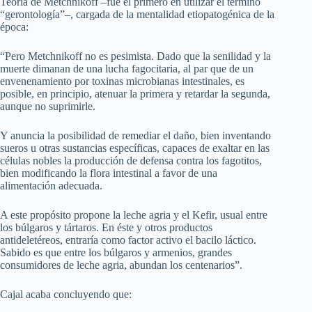
Teoría de Metchnikoff –fue el primero en utilizar el término
“gerontología”–, cargada de la mentalidad etiopatogénica de la
época:
“Pero Metchnikoff no es pesimista. Dado que la senilidad y la
muerte dimanan de una lucha fagocitaria, al par que de un
envenenamiento por toxinas microbianas intestinales, es
posible, en principio, atenuar la primera y retardar la segunda,
aunque no suprimirle.
Y anuncia la posibilidad de remediar el daño, bien inventando
sueros u otras sustancias específicas, capaces de exaltar en las
células nobles la producción de defensa contra los fagotitos,
bien modificando la flora intestinal a favor de una
alimentación adecuada.
A este propósito propone la leche agria y el Kefir, usual entre
los búlgaros y tártaros. En éste y otros productos
antideletéreos, entraría como factor activo el bacilo láctico.
Sabido es que entre los búlgaros y armenios, grandes
consumidores de leche agria, abundan los centenarios”.
Cajal acaba concluyendo que: