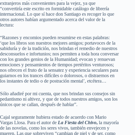
extranjeros más convenientes para la vejez, ya que
“convertiría este escrito en formidable catálogo de librería
internacional. Lo que sí hace don Santiago es recoger lo que
otros autores habían argumentado acerca del valor de la
lectura:
“Razones y encomios pueden resumirse en estas palabras:
‘que los libros son nuestros mejores amigos; portavoces de la
sabiduría y de la tradición, nos brindan el remedio de nuestros
desconsuelos e infortunios; nos permiten a toda hora conversar
con los grandes genios de la Humanidad; evocan y renuevan
emociones y pensamientos de tiempos pretéritos venturosos;
nos ofrecen el fruto de la sensatez y experiencia seculares para
guiarnos en los trances difíciles o dolorosos, o distraernos en
los instantes de tedio o de postración mental’, etcétera…
Sólo añadiré por mi cuenta, que nos brindan sus consejos sin
pedantismo ni altivez, y que de todos nuestros amigos, son los
únicos que se callan, después de hablar”.
Cajal seguramente hubiera estado de acuerdo con Mario
Vargas Llosa. Para el autor de
La Fiesta del Chivo
,
la mayoría
de las novelas, como los seres vivos, también envejecen y
mueren. Las que sobreviven “cambian de piel y de ser, como