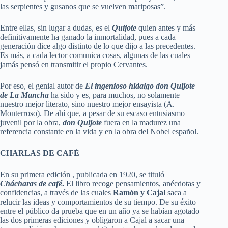
las serpientes y gusanos que se vuelven mariposas”.
Entre ellas, sin lugar a dudas, es el
Quijote
quien antes y más
definitivamente ha ganado la inmortalidad, pues a cada
generación dice algo distinto de lo que dijo a las precedentes.
Es más, a cada lector comunica cosas, algunas de las cuales
jamás pensó en transmitir el propio Cervantes.
Por eso, el genial autor de
El ingenioso hidalgo don Quijote
de La Mancha
ha sido y es, para muchos, no solamente
nuestro mejor literato, sino nuestro mejor ensayista (A.
Monterroso). De ahí que, a pesar de su escaso entusiasmo
juvenil por la obra,
don Quijote
fuera en la madurez una
referencia constante en la vida y en la obra del Nobel español.
CHARLAS DE CAFÉ
En su primera edición , publicada en 1920, se tituló
Chácharas de café
.
El libro recoge pensamientos, anécdotas y
confidencias, a través de las cuales
Ramón y Cajal
saca a
relucir las ideas y comportamientos de su tiempo. De su éxito
entre el público da prueba que en un año ya se habían agotado
las dos primeras ediciones y obligaron a Cajal a sacar una