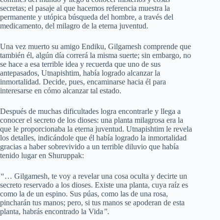
secretas; el pasaje al que hacemos referencia muestra la
permanente y utópica búsqueda del hombre, a través del
medicamento, del milagro de la eterna juventud.
Una vez muerto su amigo Endiku, Gilgamesh comprende que
también él, algún día correrá la misma suerte; sin embargo, no
se hace a esa terrible idea y recuerda que uno de sus
antepasados, Utnapishtim, había logrado alcanzar la
inmortalidad. Decide, pues, encaminarse hacia él para
interesarse en cómo alcanzar tal estado.
Después de muchas dificultades logra encontrarle y llega a
conocer el secreto de los dioses: una planta milagrosa era la
que le proporcionaba la eterna juventud. Utnapishtim le revela
los detalles, indicándole que él había logrado la inmortalidad
gracias a haber sobrevivido a un terrible diluvio que había
tenido lugar en Shuruppak:
“
… Gilgamesh, te voy a revelar una cosa oculta y decirte un
secreto reservado a los dioses. Existe una planta, cuya raíz es
como la de un espino. Sus púas, como las de una rosa,
pincharán tus manos; pero, si tus manos se apoderan de esta
planta, habrás encontrado la Vida
”.