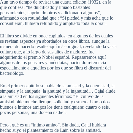
Aun tuvo tiempo de revisar una cuarta edición (1932), en la
que confiesa: “he dulcificado y limado bastantes
pensamientos, suprimido otros y adicionado algunos”,
afirmando con rotundidad que : “Si piedad y mis acha que lo
consintieran, hubiera refundido y ampliado toda la obra”.
El libro se divide en once capítulos, en algunos de los cuales
se revisan aspectos ya abordados en otros libros, aunque la
manera de hacerlo resulte aquí más original, revelando la vasta
cultura que, a lo largo de sus años de madurez, fue
adquiriendo el premio Nobel español. Repasaremos aquí
algunos de los pensares y anécdotas, haciendo referencia
especialmente a aquellos por los que se filtra el discurrir del
bacteriólogo.
En el primer capítulo se habla de la amistad y la enemistad, la
simpatía y la antipatía, la gratitud y la ingratitud… Cajal alude
a la amistad en los siguientes términos: “El cultivo de la
amistad pide mucho tiempo, solicitud y esmero. Uno o dos
buenos e íntimos amigos los tiene cualquiera; cuatro o seis,
pocas personas; una docena nadie”.
Pero ¿qué es un “íntimo amigo”. Sin duda, Cajal hubiera
Aceptar
Rechazar
hecho suyo el planteamiento de Lain sobre la amistad.