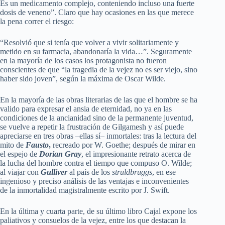
Es un medicamento complejo, conteniendo incluso una fuerte
dosis de veneno”. Claro que hay ocasiones en las que merece
la pena correr el riesgo:
“Resolvió que si tenía que volver a vivir solitariamente y
metido en su farmacia, abandonaría la vida…”. Seguramente
en la mayoría de los casos los protagonista no fueron
conscientes de que “la tragedia de la vejez no es ser viejo, sino
haber sido joven”, según la máxima de Oscar Wilde.
En la mayoría de las obras literarias de las que el hombre se ha
valido para expresar el ansia de eternidad, no ya en las
condiciones de la ancianidad sino de la permanente juventud,
se vuelve a repetir la frustración de Gilgamesh y así puede
apreciarse en tres obras –ellas sí– inmortales: tras la lectura del
mito de
Fausto
,
recreado por W. Goethe; después de mirar en
el espejo de
Dorian Gray
, el impresionante retrato acerca de
la lucha del hombre contra el tiempo que compuso O. Wilde;
al viajar con
Gulliver
al país de los
struldbruggs
, en ese
ingenioso y preciso análisis de las ventajas e inconvenientes
de la inmortalidad magistralmente escrito por J. Swift.
En la última y cuarta parte, de su último libro Cajal expone los
paliativos y consuelos de la vejez, entre los que destacan la