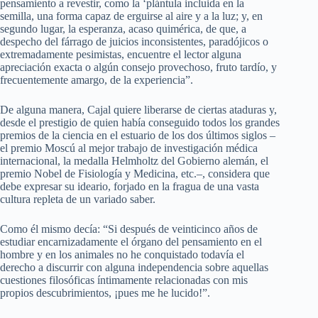
pensamiento a revestir, como la ‘plántula incluida en la
semilla, una forma capaz de erguirse al aire y a la luz; y, en
segundo lugar, la esperanza, acaso quimérica, de que, a
despecho del fárrago de juicios inconsistentes, paradójicos o
extremadamente pesimistas, encuentre el lector alguna
apreciación exacta o algún consejo provechoso, fruto tardío, y
frecuentemente amargo, de la experiencia”.
De alguna manera, Cajal quiere liberarse de ciertas ataduras y,
desde el prestigio de quien había conseguido todos los grandes
premios de la ciencia en el estuario de los dos últimos siglos –
el premio Moscú al mejor trabajo de investigación médica
internacional, la medalla Helmholtz del Gobierno alemán, el
premio Nobel de Fisiología y Medicina, etc.–, considera que
debe expresar su ideario, forjado en la fragua de una vasta
cultura repleta de un variado saber.
Como él mismo decía: “Si después de veinticinco años de
estudiar encarnizadamente el órgano del pensamiento en el
hombre y en los animales no he conquistado todavía el
derecho a discurrir con alguna independencia sobre aquellas
cuestiones filosóficas íntimamente relacionadas con mis
propios descubrimientos, ¡pues me he lucido!”.