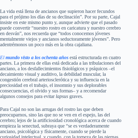
La vida está llena de ancianos que supieron hacer fecundos
para el prójimo los días de su declinación”. Por su parte, Cajal
insiste en este mismo punto y, aunque advierte que el pasado
puede convertir “nuestro rostro en caricatura y nuestro cerebro
en desván”, nos recuerda que “todos conocemos jóvenes
mentalmente viejos y ancianos seductoramente jóvenes”. Pero
adentrémonos un poco más en la obra cajaliana.
El
mundo visto a los ochenta años
está estructurada en cuatro
partes. La primera de ellas está dedicada a las tribulaciones del
anciano, a los desfallecimientos fisiológicos y psíquicos –el
decaimiento visual y auditivo, la debilidad muscular, la
congestión cerebral arteriosclerótica y su influencia en la
preciosidad en el trabajo, el insomnio y sus deplorables
consecuencias, el olvido y sus formas– y a recomendar
algunos consejos para evitar
lapsus
graves.
Para Cajal no son las arrugas del rostro las que deben
preocuparnos, sino las que no se ven en el espejo, las del
cerebro; lejos de la artificiosidad cronológica acerca de cuando
empieza la senectud, subraya que “se es verdaderamente
anciano, psicológica y físicamente, cuando se pierde la
curiosidad intelectual, y cuando, con la torpeza de las piernas,