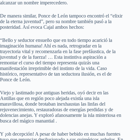
alcanzar un nombre imperecedero.
De manera similar, Ponce de León tampoco encontró el “elixir
de la eterna juventud”, pero su nombre también pasó a la
posteridad. Así evoca Cajal ambos hechos:
“Bello y seductor ensueño que en todo tiempo acarició la
imaginación humana! Ahí es nada, retrogradar en la
trayectoria vital y recomenzarla en la fase prefáustica, de la
juventud y de la fuerza! … Esta instintiva aspiración a
remontar el curso del tiempo representa quizás una
manifestación irreprimible del instinto de la vida. Caso
histórico, representativo de tan seductora ilusión, es el de
Ponce de León.
Viejo y lastimado por antiguas heridas, oyó decir en las
Antillas que en región poco alejada existía una isla
maravillosa, donde brotaban inexhaustas las linfas del
rejuvenecimiento, restauradoras de energías perdidas y de
dolencias anejas. Y exploró afanosamente la isla misteriosa en
busca del mágico manantial .
Y ¡oh decepción! A pesar de haber bebido en muchas fuentes
tuvo que renunciar desilusionado a sus quiméricos anhelos. En