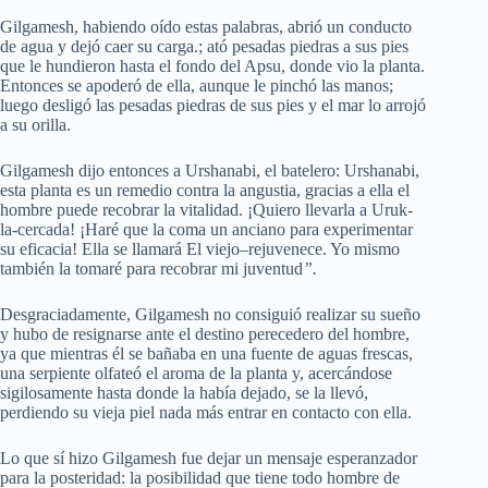
Gilgamesh, habiendo oído estas palabras, abrió un conducto
de agua y dejó caer su carga.; ató pesadas piedras a sus pies
que le hundieron hasta el fondo del Apsu, donde vio la planta.
Entonces se apoderó de ella, aunque le pinchó las manos;
luego desligó las pesadas piedras de sus pies y el mar lo arrojó
a su orilla.
Gilgamesh dijo entonces a Urshanabi, el batelero: Urshanabi,
esta planta es un remedio contra la angustia, gracias a ella el
hombre puede recobrar la vitalidad. ¡Quiero llevarla a Uruk-
la-cercada! ¡Haré que la coma un anciano para experimentar
su eficacia! Ella se llamará El viejo–rejuvenece. Yo mismo
también la tomaré para recobrar mi juventud
”.
Desgraciadamente, Gilgamesh no consiguió realizar su sueño
y hubo de resignarse ante el destino perecedero del hombre,
ya que mientras él se bañaba en una fuente de aguas frescas,
una serpiente olfateó el aroma de la planta y, acercándose
sigilosamente hasta donde la había dejado, se la llevó,
perdiendo su vieja piel nada más entrar en contacto con ella.
Lo que sí hizo Gilgamesh fue dejar un mensaje esperanzador
para la posteridad: la posibilidad que tiene todo hombre de