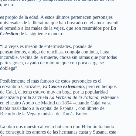
que no
es propio de la edad. A estos últimos pertenecen personajes
universales de la literatura que han buscado en el amor juvenil
el remedio a los males de la vejez, que son resumidos por
La
Celestina
de la siguiente manera:
“La vejez es mesón de enfermedades, posada de
pensamientos, amiga de rencillas, congoja continua, llaga
incurable, vecina de la muerte, choza sin ramas que por todas
partes gotea, cayado de mimbre que con poca carga se
doblega”.
Posiblemente el más famoso de estos personajes es el
cervantino Carrizales,
El Celoso extremeño
, pero en tiempos
de Cajal, el tema estuvo muy en boga por la popularidad
alcanzada por la zarzuela
La Verbena de la Paloma
, estrenada
en el teatro Apolo de Madrid en 1894 –cuando Cajal ya se
había trasladado a la capital de España–, con libreto de
Ricardo de la Vega y música de Tomás Bretón.
La obra nos muestra al viejo boticario don Hilarión tratando
de conseguir los amores de las hermanas casta y Susana, esta