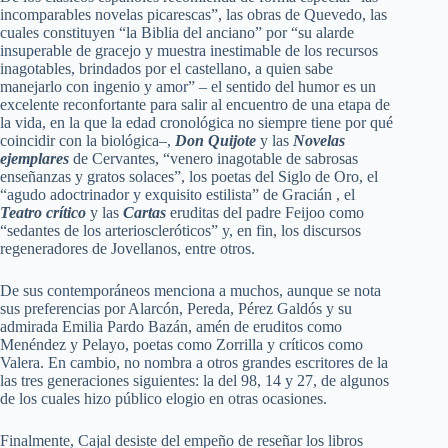
incomparables novelas picarescas”, las obras de Quevedo, las
cuales constituyen “la Biblia del anciano” por “su alarde
insuperable de gracejo y muestra inestimable de los recursos
inagotables, brindados por el castellano, a quien sabe
manejarlo con ingenio y amor” – el sentido del humor es un
excelente reconfortante para salir al encuentro de una etapa de
la vida, en la que la edad cronológica no siempre tiene por qué
coincidir con la biológica–,
Don Quijote
y las
Novelas
ejemplares
de Cervantes, “venero inagotable de sabrosas
enseñanzas y gratos solaces”, los poetas del Siglo de Oro, el
“agudo adoctrinador y exquisito estilista” de Gracián , el
Teatro crítico
y las
Cartas
eruditas del padre Feijoo como
“sedantes de los arterioscleróticos” y, en fin, los discursos
regeneradores de Jovellanos, entre otros.
De sus contemporáneos menciona a muchos, aunque se nota
sus preferencias por Alarcón, Pereda, Pérez Galdós y su
admirada Emilia Pardo Bazán, amén de eruditos como
Menéndez y Pelayo, poetas como Zorrilla y críticos como
Valera. En cambio, no nombra a otros grandes escritores de la
las tres generaciones siguientes: la del 98, 14 y 27, de algunos
de los cuales hizo público elogio en otras ocasiones.
Finalmente, Cajal desiste del empeño de reseñar los libros