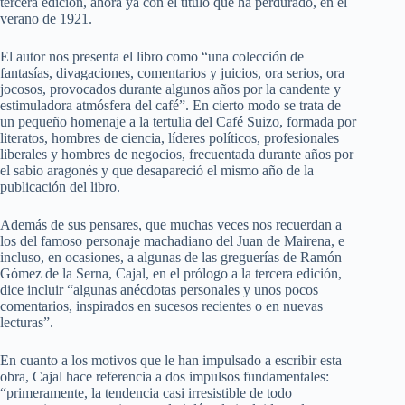
tercera edición, ahora ya con el título que ha perdurado, en el
verano de 1921.
El autor nos presenta el libro como “una colección de
fantasías, divagaciones, comentarios y juicios, ora serios, ora
jocosos, provocados durante algunos años por la candente y
estimuladora atmósfera del café”. En cierto modo se trata de
un pequeño homenaje a la tertulia del Café Suizo, formada por
literatos, hombres de ciencia, líderes políticos, profesionales
liberales y hombres de negocios, frecuentada durante años por
el sabio aragonés y que desapareció el mismo año de la
publicación del libro.
Además de sus pensares, que muchas veces nos recuerdan a
los del famoso personaje machadiano del Juan de Mairena, e
incluso, en ocasiones, a algunas de las greguerías de Ramón
Gómez de la Serna, Cajal, en el prólogo a la tercera edición,
dice incluir “algunas anécdotas personales y unos pocos
comentarios, inspirados en sucesos recientes o en nuevas
lecturas”.
En cuanto a los motivos que le han impulsado a escribir esta
obra, Cajal hace referencia a dos impulsos fundamentales:
“primeramente, la tendencia casi irresistible de todo