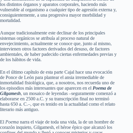
los distintos órganos y aparatos corporales, haciendo más
vulnerable al organismo a cualquier tipo de agresión externa y,
consiguientemente, a una progresiva mayor morbilidad y
mortalidad.
Aunque tradicionalmente este declinar de los principales
sistemas orgánicos se atribuía al proceso natural de
envejecimiento, actualmente se conoce que, junto al mismo,
intervienen otros factores derivados del desuso, de factores
ambientales, de haber padecido ciertas enfermedades previas y
de los hábitos de vida.
En el último capítulo de esta parte Cajal hace una evocación
de Ponce de León para plantear el ansia irremediable de
inmortalidad fisiológica, que, a nosotros, nos recuerda uno de
los episodios más interesantes que aparecen en el
Poema de
Gilgamesh
, un mosaico de leyendas –seguramente comenzó a
elaborarse en 2500 a.C. y su transcripción final no terminó
hasta 650 a. C.–, que es tenido en la actualidad como el relato
literario más antiguo.
El
Poema
narra el viaje de toda una vida, la de un hombre de
corazón inquieto, Gilgamesh, el héroe épico que alcanzó los
confines del mundo y llegó a conocer misterios y cosas