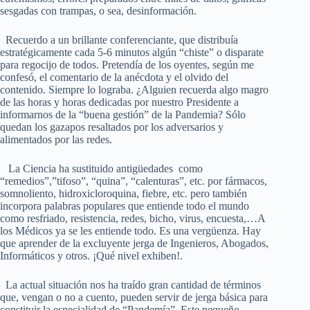
sesgadas con trampas, o sea, desinformación.
Recuerdo a un brillante conferenciante, que distribuía
estratégicamente cada 5-6 minutos algún “chiste” o disparate
para regocijo de todos. Pretendía de los oyentes, según me
confesó, el comentario de la anécdota y el olvido del
contenido. Siempre lo lograba. ¿Alguien recuerda algo magro
de las horas y horas dedicadas por nuestro Presidente a
informarnos de la “buena gestión” de la Pandemia? Sólo
quedan los gazapos resaltados por los adversarios y
alimentados por las redes.
La Ciencia ha sustituido antigüedades como
“remedios”,”tifoso”, “quina”, “calenturas”, etc. por fármacos,
somnoliento, hidroxicloroquina, fiebre, etc. pero también
incorpora palabras populares que entiende todo el mundo
como resfriado, resistencia, redes, bicho, virus, encuesta,…A
los Médicos ya se les entiende todo. Es una vergüenza. Hay
que aprender de la excluyente jerga de Ingenieros, Abogados,
Informáticos y otros. ¡Qué nivel exhiben!.
La actual situación nos ha traído gran cantidad de términos
que, vengan o no a cuento, pueden servir de jerga básica para
constituir la especialidad de “Pandemía”. Este pequeño