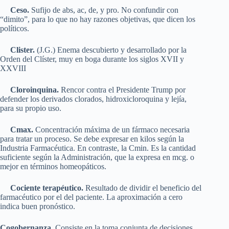
Ceso.
Sufijo de abs, ac, de, y pro. No confundir con
“dimito”, para lo que no hay razones objetivas, que dicen los
políticos.
Clister.
(J.G.) Enema descubierto y desarrollado por la
Orden del Clíster, muy en boga durante los siglos XVII y
XXVIII
Cloroinquina.
Rencor contra el Presidente Trump por
defender los derivados clorados, hidroxicloroquina y lejía,
para su propio uso.
Cmax.
Concentración máxima de un fármaco necesaria
para tratar un proceso. Se debe expresar en kilos según la
Industria Farmacéutica. En contraste, la Cmin. Es la cantidad
suficiente según la Administración, que la expresa en mcg. o
mejor en términos homeopáticos.
Cociente terapéutico.
Resultado de dividir el beneficio del
farmacéutico por el del paciente. La aproximación a cero
indica buen pronóstico.
Cogobernanza.
Consiste en la toma conjunta de decisiones