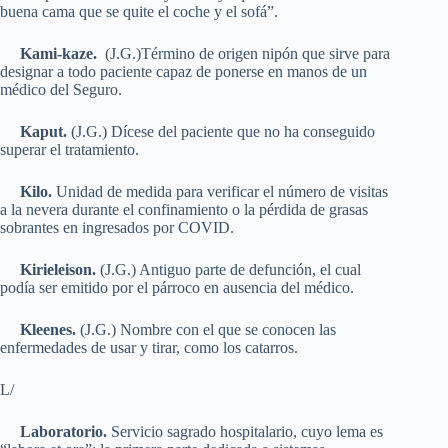
buena cama que se quite el coche y el sofá”.
Kami-kaze.
(J.G.)Término de origen nipón que sirve para
designar a todo paciente capaz de ponerse en manos de un
médico del Seguro.
Kaput.
(J.G.) Dícese del paciente que no ha conseguido
superar el tratamiento.
Kilo.
Unidad de medida para verificar el número de visitas
a la nevera durante el confinamiento o la pérdida de grasas
sobrantes en ingresados por COVID.
Kirieleison.
(J.G.) Antiguo parte de defunción, el cual
podía ser emitido por el párroco en ausencia del médico.
Kleenes.
(J.G.) Nombre con el que se conocen las
enfermedades de usar y tirar, como los catarros.
L/
Aceptar
Rechazar
Laboratorio.
Servicio sagrado hospitalario, cuyo lema es