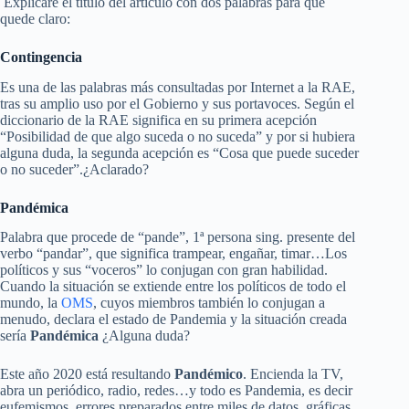
Explicaré el título del artículo con dos palabras para que
quede claro:
Contingencia
Es una de las palabras más consultadas por Internet a la RAE,
tras su amplio uso por el Gobierno y sus portavoces. Según el
diccionario de la RAE significa en su primera acepción
“Posibilidad de que algo suceda o no suceda” y por si hubiera
alguna duda, la segunda acepción es “Cosa que puede suceder
o no suceder”.¿Aclarado?
Pandémica
Palabra que procede de “pande”, 1ª persona sing. presente del
verbo “pandar”, que significa trampear, engañar, timar…Los
políticos y sus “voceros” lo conjugan con gran habilidad.
Cuando la situación se extiende entre los políticos de todo el
mundo, la
OMS
, cuyos miembros también lo conjugan a
menudo, declara el estado de Pandemia y la situación creada
sería
Pandémica
¿Alguna duda?
Este año 2020 está resultando
Pandémico
. Encienda la TV,
abra un periódico, radio, redes…y todo es Pandemia, es decir
eufemismos, errores preparados entre miles de datos, gráficas